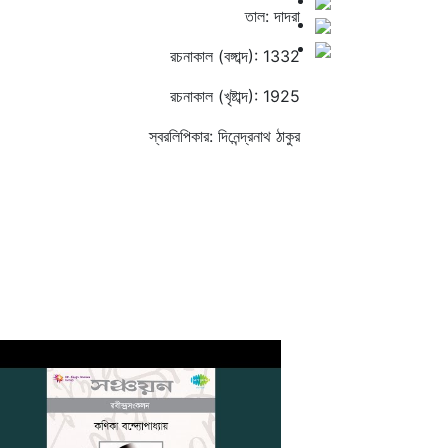
তাল: দাদরা
রচনাকাল (বঙ্গাব্দ): 1332
রচনাকাল (খৃষ্টাব্দ): 1925
স্বরলিপিকার: দিনেন্দ্রনাথ ঠাকুর