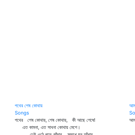
পথের শেষ কোথায়
আমা
Songs
So
পথের শেষ কোথায়, শেষ কোথায়, কী আছে শেষে!
আম
এত কামনা, এত সাধনা কোথায় মেশে।
থা
ঢেউ ওঠে পড়ে কাঁদার, সম্মুখে ঘন আঁধার,
সু