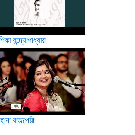
িকা বন্দ্যোপাধ্যায়
হানা বাজপেয়ী