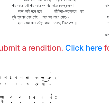
পার আছে গো পার আছে-- পার আছে কোন্‌ দেশে।
আমা
আজ ভাবি মনে মনে মরীচিকা-অন্বেষণে হায়
থা
বুঝি তৃষ্ণার শেষ নেই। মনে ভয় লাগে সেই--
যখন
হাল-ভাঙা পাল-ছেঁড়া ব্যথা চলেছে নিরুদ্দেশে ॥
চা
কো
আমা
থা
submit a rendition.
Click here
f