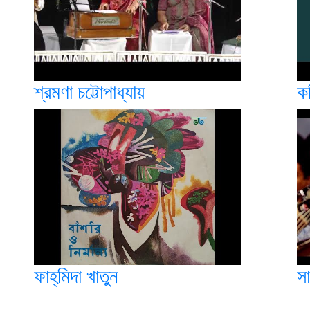
শ্রমণা চট্টোপাধ্যায়
কণ
ফাহ্‌মিদা খাতুন
সা