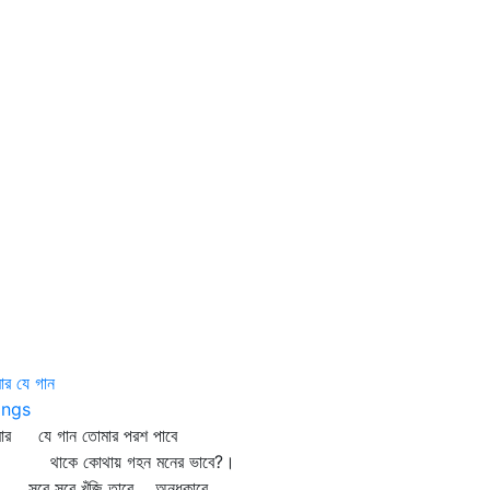
র যে গান
ngs
ার যে গান তোমার পরশ পাবে
কে কোথায় গহন মনের ভাবে?।
রে সুরে খুঁজি তারে অন্ধকারে,