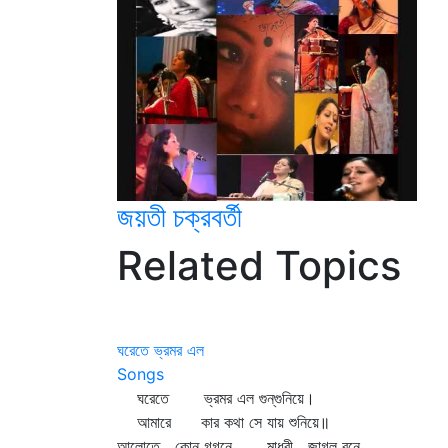
জয়তী চক্রবর্তী
Related Topics
ঘরেতে ভ্রমর এল
Songs
ঘরেতে ভ্রমর এল গুন্‌গুনিয়ে।
আমারে কার কথা সে যায় শুনিয়ে॥
আলোতে কোন্‌ গগনে মাধবী জাগল বনে,