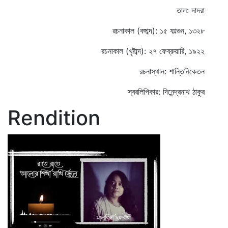
তাল: দাদরা
রচনাকাল (বঙ্গাব্দ): ১৫ ফাল্গুন, ১৩২৮
রচনাকাল (খৃষ্টাব্দ): ২৭ ফেব্রুয়ারি, ১৯২২
রচনাস্থান: শান্তিনিকেতন
স্বরলিপিকার: দিনেন্দ্রনাথ ঠাকুর
Rendition