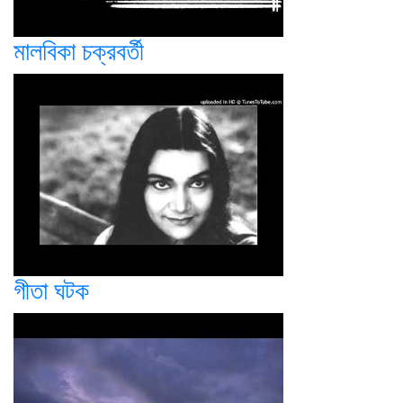
মালবিকা চক্রবর্তী
গীতা ঘটক