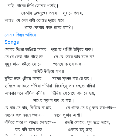
চাহি গানের লিপি তোমায় পাঠাই।
কোথায় দুঃখসুখের তলায় সুর যে পলায়,
আমার যে শেষ বাণী তোমার দ্বারে যাবে
থাকে কোথায় গহন মনের ভাব?।
সোনার পিঞ্জর ভাঙিয়ে
Songs
সোনার পিঞ্জর ভাঙিয়ে আমার প্রাণের পাখিটি উড়িয়ে যাক।
সে যে হেথা গান গাহে না! সে যে মোরে আর চাহে না!
সুদূর কানন হইতে সে যে শুনেছে কাহার ডাক--
পাখিটি উড়িয়ে যাক॥
মুদিত নয়ন খুলিয়ে আমার সাধের স্বপন যায় রে যায়।
হাসিতে অশ্রুতে গাঁথিয়া গাঁথিয়া দিয়েছিনু তার বাহুতে বাঁধিয়া
আপনার মনে কাঁদিয়া কাঁদিয়া ছিঁড়িয়া ফেলেছে হায় রে হায়,
সাধের স্বপন যায় রে যায়॥
যে যায় সে যায়, ফিরিয়ে না চায়, যে থাকে সে শুধু করে হায়-হায়--
নয়নের জল নয়নে শুকায়-- মরমে লুকায় আশা।
বাঁধিতে পারে না আদরে সোহাগে-- রজনী পোহায়, ঘুম হতে জাগে,
যায় যদি তবে যাক। একবার তবু ডাক্‌।