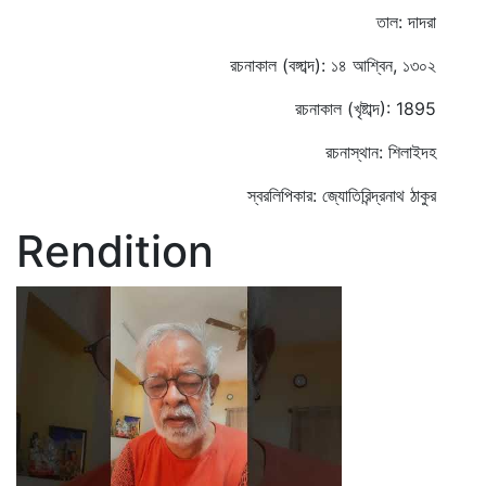
তাল: দাদরা
রচনাকাল (বঙ্গাব্দ): ১৪ আশ্বিন, ১৩০২
রচনাকাল (খৃষ্টাব্দ): 1895
রচনাস্থান: শিলাইদহ
স্বরলিপিকার: জ্যোতিরিন্দ্রনাথ ঠাকুর
Rendition