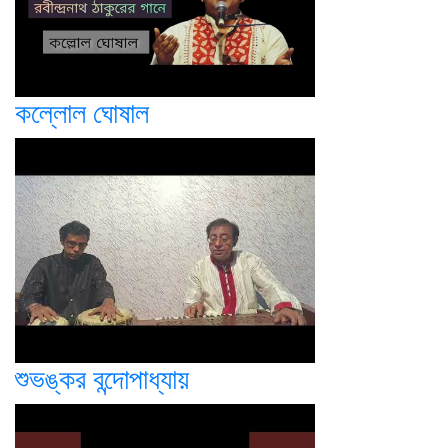
কল্লোল ঘোষাল
শুভঙ্কর বন্দোপাধ্যায়