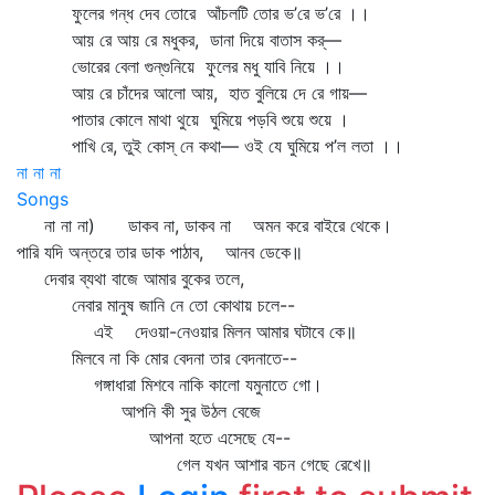
ফুলের গন্ধ দেব তোরে আঁচলটি তোর ভ’রে ভ’রে ।।
আয় রে আয় রে মধুকর, ডানা দিয়ে বাতাস কর্—
ভোরের বেলা গুন্‌গুনিয়ে ফুলের মধু যাবি নিয়ে ।।
আয় রে চাঁদের আলো আয়, হাত বুলিয়ে দে রে গায়—
পাতার কোলে মাথা থুয়ে ঘুমিয়ে পড়বি শুয়ে শুয়ে ।
পাখি রে, তুই কোস্‌ নে কথা— ওই যে ঘুমিয়ে প’ল লতা ।।
না না না
Songs
না না না) ডাকব না, ডাকব না অমন করে বাইরে থেকে।
পারি যদি অন্তরে তার ডাক পাঠাব, আনব ডেকে॥
দেবার ব্যথা বাজে আমার বুকের তলে,
নেবার মানুষ জানি নে তো কোথায় চলে--
এই দেওয়া-নেওয়ার মিলন আমার ঘটাবে কে॥
মিলবে না কি মোর বেদনা তার বেদনাতে--
গঙ্গাধারা মিশবে নাকি কালো যমুনাতে গো।
আপনি কী সুর উঠল বেজে
আপনা হতে এসেছে যে--
গেল যখন আশার বচন গেছে রেখে॥