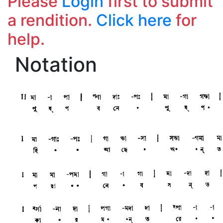
Please
Login
first to submit
a rendition.
Click here
for
help.
Notation