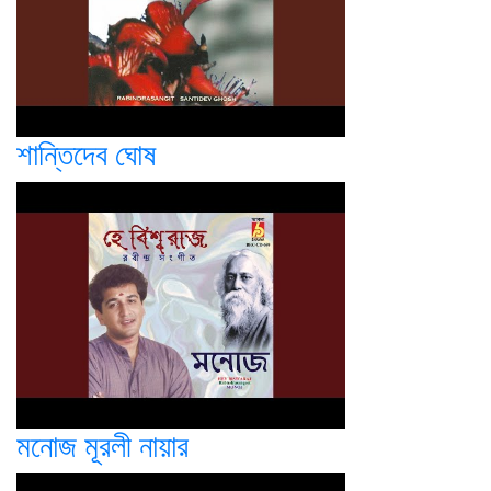
শান্তিদেব ঘোষ
মনোজ মূরলী নায়ার