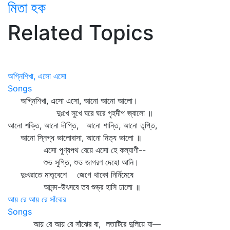
মিতা হক
Related Topics
অগ্নিশিখা, এসো এসো
Songs
অগ্নিশিখা, এসো এসো, আনো আনো আলো।
দুঃখে সুখে ঘরে ঘরে গৃহদীপ জ্বালো ॥
আনো শক্তি, আনো দীপ্তি, আনো শান্তি, আনো তৃপ্তি,
আনো স্নিগ্ধ ভালোবাসা, আনো নিত্য ভালো ॥
এসো পুণ্যপথ বেয়ে এসো হে কল্যাণী--
শুভ সুপ্তি, শুভ জাগরণ দেহো আনি।
দুঃখরাতে মাতৃবেশে জেগে থাকো নির্নিমেষে
আনন্দ-উৎসবে তব শুভ্র হাসি ঢালো ॥
আয় রে আয় রে সাঁঝের
Songs
আয় রে আয় রে সাঁঝের বা, লতাটিরে দুলিয়ে যা—