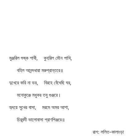
মুঞ্জরিল শুষ্ক শাখী, কুহরিল মৌন পাখি,
বহিল আনন্দধারা মরুপ্রান্তরে॥
দুখেরে করি না ডর, বিরহে বেঁধেছি ঘর,
মনোকুঞ্জে মধুকর তবু গুঞ্জরে।
হৃদয়ে সুখের বাসা, মরমে অমর আশা,
চিরবন্দী ভালোবাসা প্রাণপিঞ্জরে॥
রাগ: ললিত-কালাংড়া