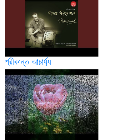
শ্রীকান্ত আচার্য্য