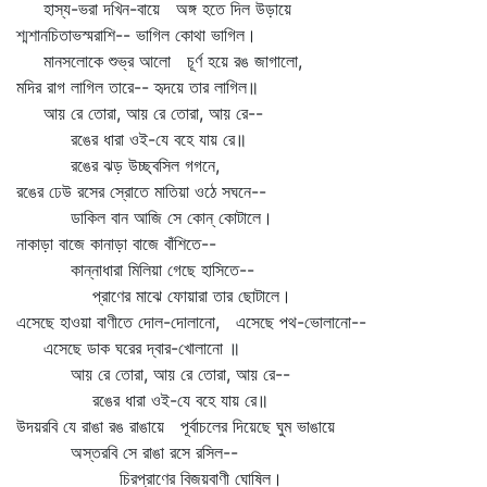
হাস্য-ভরা দখিন-বায়ে অঙ্গ হতে দিল উড়ায়ে
শ্মশানচিতাভস্মরাশি-- ভাগিল কোথা ভাগিল।
মানসলোকে শুভ্র আলো চূর্ণ হয়ে রঙ জাগালো,
মদির রাগ লাগিল তারে-- হৃদয়ে তার লাগিল॥
আয় রে তোরা, আয় রে তোরা, আয় রে--
রঙের ধারা ওই-যে বহে যায় রে॥
রঙের ঝড় উচ্ছ্বসিল গগনে,
রঙের ঢেউ রসের স্রোতে মাতিয়া ওঠে সঘনে--
ডাকিল বান আজি সে কোন্‌ কোটালে।
নাকাড়া বাজে কানাড়া বাজে বাঁশিতে--
কান্নাধারা মিলিয়া গেছে হাসিতে--
প্রাণের মাঝে ফোয়ারা তার ছোটালে।
এসেছে হাওয়া বাণীতে দোল-দোলানো, এসেছে পথ-ভোলানো--
এসেছে ডাক ঘরের দ্বার-খোলানো ॥
আয় রে তোরা, আয় রে তোরা, আয় রে--
রঙের ধারা ওই-যে বহে যায় রে॥
উদয়রবি যে রাঙা রঙ রাঙায়ে পূর্বাচলের দিয়েছে ঘুম ভাঙায়ে
অস্তরবি সে রাঙা রসে রসিল--
চিরপ্রাণের বিজয়বাণী ঘোষিল।