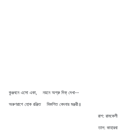
কুঞ্জবনে এসো একা, নয়নে অশ্রু দিক্‌ দেখা--
অরুণরাগে হোক রঞ্জিত বিকশিত বেদনার মঞ্জরী॥
রাগ: রামকেলী
তাল: কাহারবা