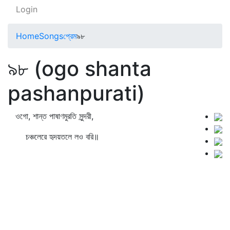
Login
Home
Songs
প্রেম
৯৮
৯৮ (ogo shanta
pashanpurati)
ওগো, শান্ত পাষাণমুরতি সুন্দরী,
চঞ্চলেরে হৃদয়তলে লও বরি॥