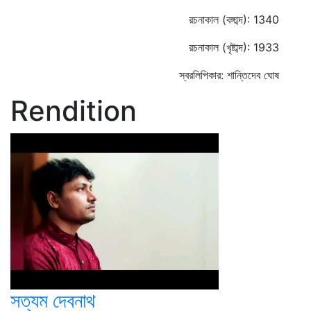
রচনাকাল (বঙ্গাব্দ): 1340
রচনাকাল (খৃষ্টাব্দ): 1933
স্বরলিপিকার: শান্তিদেব ঘোষ
Rendition
সত্যম দেবনাথ