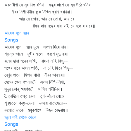
অরুণবীণা যে সুর দিল রণিয়া সন্ধ্যাকাশে সে সুর উঠে ঘনিয়া
নীরব নিশীথিনীর বুকে নিখিল ধ্বনি ধ্বনিয়া।
আয় রে তোরা, আয় রে তোরা, আয় রে--
বাঁধন-হারা রঙের ধারা ওই-যে বহে যায় রে॥
আধেক ঘুমে নয়ন
Songs
আধেক ঘুমে নয়ন চুমে স্বপন দিয়ে যায়।
শ্রান্ত ভালে যূথীর মালে পরশে মৃদু বায়॥
বনের ছায়া মনের সাথি, বাসনা নাহি কিছু--
পথের ধারে আসন পাতি, না চাহি ফিরে পিছু--
বেণুর পাতা মিশায় গাথা নীরব ভাবনায়॥
মেঘের খেলা গগনতটে অলস লিপি-লিখা,
সুদূর কোন্‌ স্ময়ণপটে জাগিল মরীচিকা।
চৈত্রদিনে তপ্ত বেলা তৃণ-আঁচল পেতে
শূন্যতলে গন্ধ-ভেলা ভাসায় বাতাসেতে--
কপোত ডাকে মধুকশাখে বিজন বেদনায়॥
ভুলে যাই থেকে থেকে
Songs