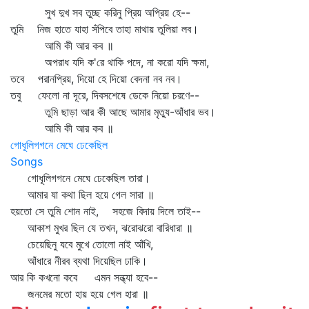
সুখ দুখ সব তুচ্ছ করিনু প্রিয় অপ্রিয় হে--
তুমি নিজ হাতে যাহা সঁপিবে তাহা মাথায় তুলিয়া লব।
আমি কী আর কব ॥
অপরাধ যদি ক'রে থাকি পদে, না করো যদি ক্ষমা,
তবে পরানপ্রিয়, দিয়ো হে দিয়ো বেদনা নব নব।
তবু ফেলো না দূরে, দিবসশেষে ডেকে নিয়ো চরণে--
তুমি ছাড়া আর কী আছে আমার মৃত্যু-আঁধার ভব।
আমি কী আর কব ॥
গোধূলিগগনে মেঘে ঢেকেছিল
Songs
গোধূলিগগনে মেঘে ঢেকেছিল তারা।
আমার যা কথা ছিল হয়ে গেল সারা ॥
হয়তো সে তুমি শোন নাই, সহজে বিদায় দিলে তাই--
আকাশ মুখর ছিল যে তখন, ঝরোঝরো বারিধারা ॥
চেয়েছিনু যবে মুখে তোলো নাই আঁখি,
আঁধারে নীরব ব্যথা দিয়েছিল ঢাকি।
আর কি কখনো কবে এমন সন্ধ্যা হবে--
জনমের মতো হায় হয়ে গেল হারা ॥