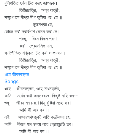
ধূলিপতিত দুর্বল চিত করহ জাগরূক।
তিমিররাত্রি, অন্ধ যাত্রী,
সম্মুখে তব দীপ্ত দীপ তুলিয়া ধর' হে ॥
ভুবনেশ্বর হে,
মোচন কর' স্বার্থপাশ মোচন কর' হে।
প্রভু, বিরস বিকল প্রাণ,
কর' প্রেমসলিল দান,
ক্ষতিপীড়িত শঙ্কিত চিত কর' সম্পদবান।
তিমিররাত্রি, অন্ধ যাত্রী,
সম্মুখে তব দীপ্ত দীপ তুলিয়া ধর' হে ॥
ওহে জীবনবল্লভ
Songs
ওহে জীবনবল্লভ, ওহে সাধনদুর্লভ,
আমি মর্মের কথা অন্তরব্যথা কিছুই নাহি কব--
শুধু জীবন মন চরণে দিনু বুঝিয়া লহো সব।
আমি কী আর কব ॥
এই সংসারপথসঙ্কট অতি কণ্টকময় হে,
আমি নীরবে যাব হৃদয়ে লয়ে প্রেমমুরতি তব।
আমি কী আর কব ॥