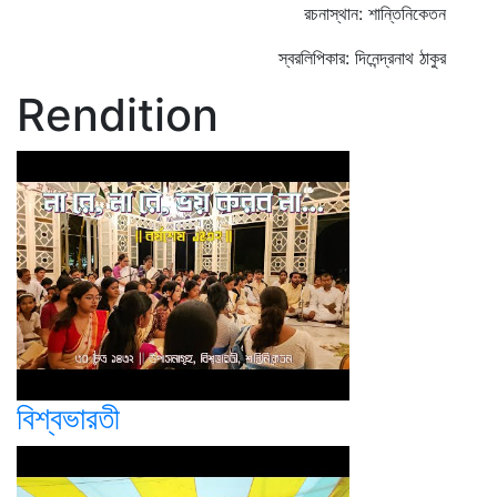
রচনাস্থান: শান্তিনিকেতন
স্বরলিপিকার: দিনেন্দ্রনাথ ঠাকুর
Rendition
বিশ্বভারতী