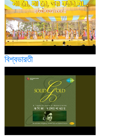
বিশ্বভারতী