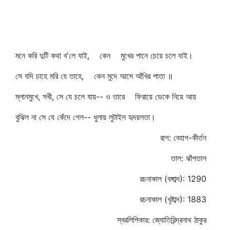
মনে করি দুটি কথা ব'লে যাই, কেন মুখের পানে চেয়ে চলে যাই।
সে যদি চাহে মরি যে তাহে, কেন মুদে আসে আঁখির পাতা ॥
ম্লানমুখে, সখী, সে যে চলে যায়-- ও তারে ফিরায়ে ডেকে নিয়ে আয়
বুঝিল না সে যে কেঁদে গেল-- ধুলায় লুটাইল হৃদয়লতা।
রাগ: বেহাগ-কীর্তন
তাল: ঝাঁপতাল
রচনাকাল (বঙ্গাব্দ): 1290
রচনাকাল (খৃষ্টাব্দ): 1883
স্বরলিপিকার: জ্যোতিরিন্দ্রনাথ ঠাকুর