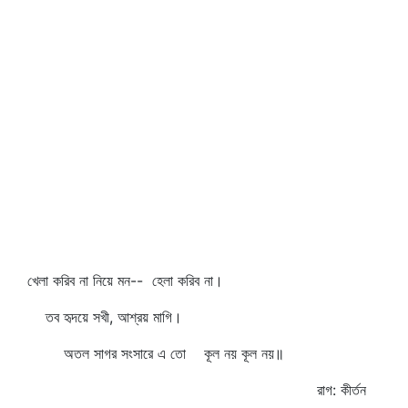
খেলা করিব না নিয়ে মন-- হেলা করিব না।
তব হৃদয়ে সখী, আশ্রয় মাগি।
অতল সাগর সংসারে এ তো কূল নয় কূল নয়॥
রাগ: কীর্তন