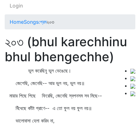
Login
Home
Songs
প্রেম
২০৩
২০৩ (bhul karechhinu
bhul bhengechhe)
ভুল করেছিনু ভুল ভেঙেছে।
জেগেছি, জেনেছি-- আর ভুল নয়, ভুল নয়॥
মায়ার পিছে পিছে ফিরেছি, জেনেছি স্বপনসম সব মিছে--
বিঁধেছে কাঁটা প্রাণে-- এ তো ফুল নয় ফুল নয়॥
ভালোবাসা হেলা করিব না,