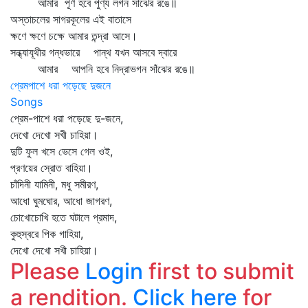
আমার পূর্ণ হবে পুণ্য লগন সাঁঝের রঙে॥
অস্তাচলের সাগরকূলের এই বাতাসে
ক্ষণে ক্ষণে চক্ষে আমার তন্দ্রা আসে।
সন্ধ্যাযূথীর গন্ধভারে পান্থ যখন আসবে দ্বারে
আমার আপনি হবে নিদ্রাভগন সাঁঝের রঙে॥
প্রেমপাশে ধরা পড়েছে দুজনে
Songs
প্রেম-পাশে ধরা পড়েছে দু-জনে,
দেখো দেখো সখী চাহিয়া।
দুটি ফুল খসে ভেসে গেল ওই,
প্রণয়ের স্রোত বাহিয়া।
চাঁদিনী যামিনী, মধু সমীরণ,
আধো ঘুমঘোর, আধো জাগরণ,
চোখোচোখি হতে ঘটালে প্রমাদ,
কুহুস্বরে পিক গাহিয়া,
দেখো দেখো সখী চাহিয়া।
Please
Login
first to submit
a rendition.
Click here
for