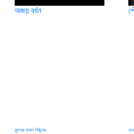
অজয় বর্ধন
পৌ
সুন্দরের বন্ধন নিষ্ঠুরের
ওরে