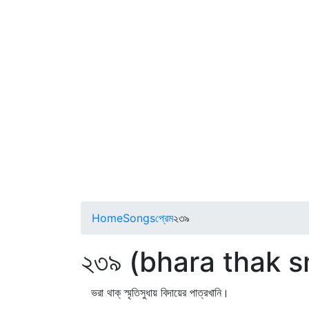
Home
Songs
প্রেম
২৩৯
২৩৯ (bhara thak s
ভরা থাক্‌ স্মৃতিসুধায় বিদায়ের পাত্রখানি।