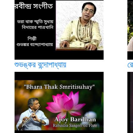
শুভঙ্কর বন্দোপাধ্যায়
রে