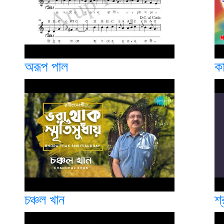
অরূপ পাল
ক
চঞ্চল খান
শ্