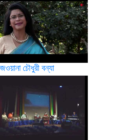
জওয়ানা চৌধুরী বন্যা