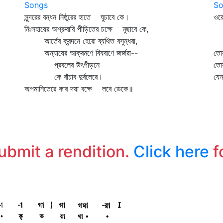
Songs
So
সুন্দরের বন্ধন নিষ্ঠুরের হাতে ঘুচাবে কে।
ওর
নিঃসহায়ের অশ্রুবারি পীড়িতের চক্ষে মুছাবে কে,
এত
আর্তের ক্রন্দনে হেরো ব্যথিত বসুন্ধরা,
পথ
অন্যায়ের আক্রমণে বিষবাণে জর্জরা--
তোর
প্রবলের উৎপীড়নে
তো
কে বাঁচাব দুর্বলেরে।
যে
অপমানিতেরে কার দয়া বক্ষে লবে ডেকে॥
সে
submit a rendition.
Click here
f