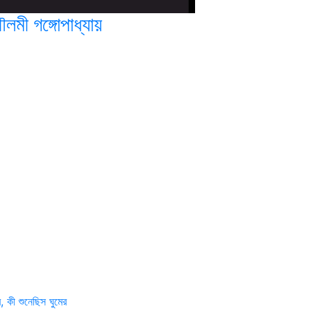
লমী গঙ্গোপাধ্যায়
, কী শুনেছিস ঘুমের