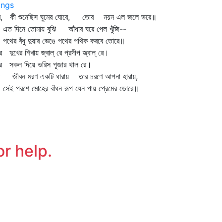
ngs
ে, কী শুনেছিস ঘুমের ঘোরে, তোর নয়ন এল জলে ভরে॥
 দিনে তোমায় বুঝি আঁধার ঘরে পেল খুঁজি--
ের বঁধু দুয়ার ভেঙে পথের পথিক করবে তোরে॥
 দুখের শিখায় জ্বাল্‌ রে প্রদীপ জ্বাল্‌ রে।
র সকল দিয়ে ভরিস পূজার থাল রে।
ন জীবন মরণ একটি ধারায় তার চরণে আপনা হারায়,
ই পরশে মোহের বাঁধন রূপ যেন পায় প্রেমের ডোরে॥
or help.