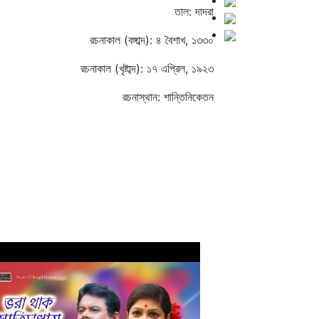
তাল: দাদরা
রচনাকাল (বঙ্গাব্দ): ৪ বৈশাখ, ১৩৩০
রচনাকাল (খৃষ্টাব্দ): ১৭ এপ্রিল, ১৯২৩
রচনাস্থান: শান্তিনিকেতন