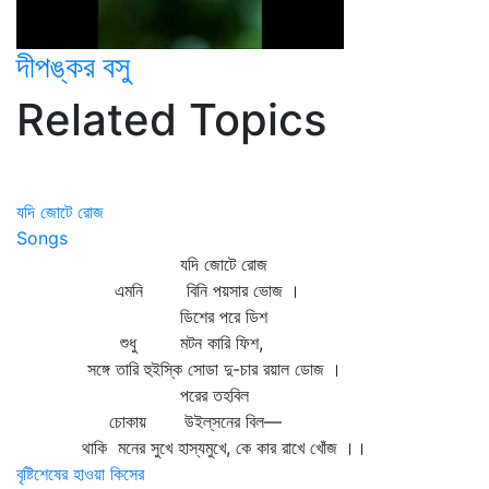
দীপঙ্কর বসু
Related Topics
যদি জোটে রোজ
Songs
যদি জোটে রোজ
এমনি বিনি পয়সার ভোজ ।
ডিশের পরে ডিশ
শুধু মটন কারি ফিশ,
সঙ্গে তারি হুইস্কি সোডা দু-চার রয়াল ডোজ ।
পরের তহবিল
চোকায় উইল্‌সনের বিল—
থাকি মনের সুখে হাস্যমুখে, কে কার রাখে খোঁজ ।।
বৃষ্টিশেষের হাওয়া কিসের