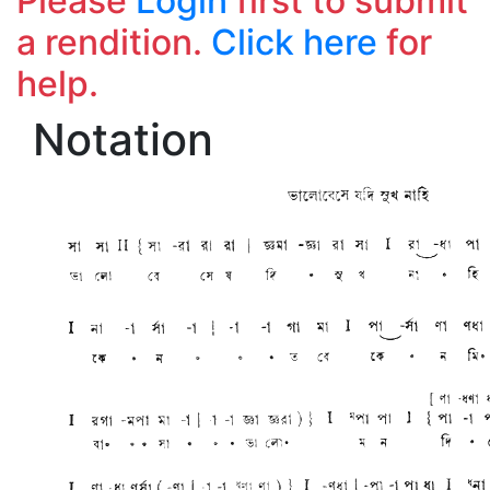
Please
Login
first to submit
a rendition.
Click here
for
help.
Notation