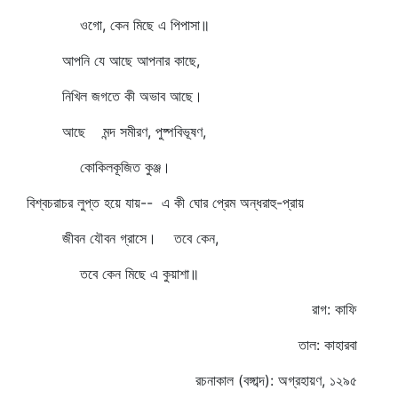
ওগো, কেন মিছে এ পিপাসা॥
আপনি যে আছে আপনার কাছে,
নিখিল জগতে কী অভাব আছে।
আছে মন্দ সমীরণ, পুষ্পবিভূষণ,
কোকিলকূজিত কুঞ্জ।
বিশ্বচরাচর লুপ্ত হয়ে যায়-- এ কী ঘোর প্রেম অন্ধরাহু-প্রায়
জীবন যৌবন গ্রাসে। তবে কেন,
তবে কেন মিছে এ কুয়াশা॥
রাগ: কাফি
তাল: কাহারবা
রচনাকাল (বঙ্গাব্দ): অগ্রহায়ণ, ১২৯৫