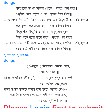
Songs
বৃষ্টিশেষের হাওয়া কিসের খোঁজে বইছে ধীরে ধীরে।
গুঞ্জরিয়া কেন বেড়ায় ও যে বুকের শিরে শিরে॥
অলখ তারে বাঁধা অচিন বীণা ধরার বক্ষে রহে নিত্য লীনা-- এই হাওয়া
কত যুগের কত মনের কথা বাজায় ফিরে ফিরে॥
ঋতুর পরে ঋতু ফিরে আসে বসুন্ধরার কূলে
চিহ্ন পড়ে বনের ঘাসে ঘাসে ফুলের পরে ফুলে।
গানের পরে গানে তারি সাথে কত সুরের কত যে হার গাঁথে-- এই হাওয়া
ধরার কণ্ঠ বাণীর বরণমালায় সাজায় ঘিরে ঘিরে॥
পূর্ণ-আনন্দ পূর্ণমঙ্গলরূপে
Songs
পূর্ণ-আনন্দ পূর্ণমঙ্গলরূপে হৃদয়ে এসো,
এসো মনোরঞ্জন॥
আলোকে আঁধার হউক চূর্ণ, অমৃতে মৃত্যু করো পূর্ণ--
করো গভীরদারিদ্র৻ভঞ্জন ॥
সকল সংসার দাঁড়াবে সরিয়া তুমি হৃদয়ে আসিছ দেখি--
জ্যোতির্ময় তোমার প্রকাশে শশী তপন পায় লাজ,
সকলের তুমি গর্বগঞ্জন ॥