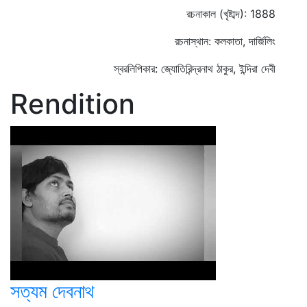
রচনাকাল (খৃষ্টাব্দ): 1888
রচনাস্থান: কলকাতা, দার্জিলিং
স্বরলিপিকার: জ্যোতিরিন্দ্রনাথ ঠাকুর, ইন্দিরা দেবী
Rendition
সত্যম দেবনাথ