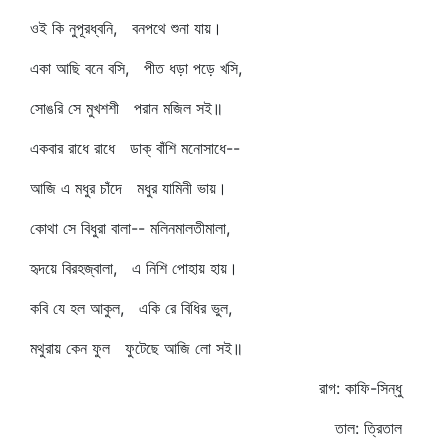
ওই কি নুপূরধ্বনি, বনপথে শুনা যায়।
একা আছি বনে বসি, পীত ধড়া পড়ে খসি,
সোঙরি সে মুখশশী পরান মজিল সই॥
একবার রাধে রাধে ডাক্‌ বাঁশি মনোসাধে--
আজি এ মধুর চাঁদে মধুর যামিনী ভায়।
কোথা সে বিধুরা বালা-- মলিনমালতীমালা,
হৃদয়ে বিরহজ্বালা, এ নিশি পোহায় হায়।
কবি যে হল আকুল, একি রে বিধির ভুল,
মথুরায় কেন ফুল ফুটেছে আজি লো সই॥
রাগ: কাফি-সিন্ধু
তাল: ত্রিতাল