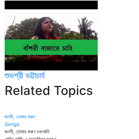
শুভশ্রী ভট্টাচার্য
Related Topics
জননী, তোমার করুণ
Songs
জননী, তোমার করুণ চরণখানি