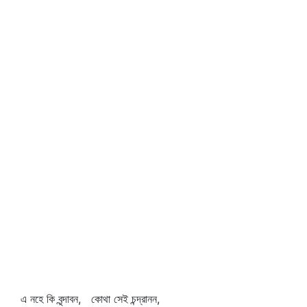
এ নহে কি বৃন্দাবন, কোথা সেই চন্দ্রানন,