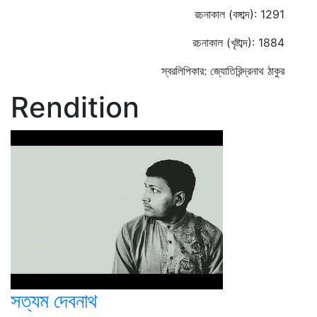
রচনাকাল (বঙ্গাব্দ): 1291
রচনাকাল (খৃষ্টাব্দ): 1884
স্বরলিপিকার: জ্যোতিরিন্দ্রনাথ ঠাকুর
Rendition
সত্যম দেবনাথ