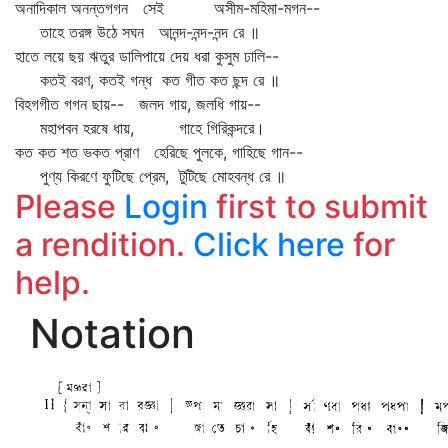
অনাদিকাল অনন্তগগন সেই অসীম-মহিমা-মগন--
তাহে তরঙ্গ উঠে সঘন আনন্দ-নন্দ-নন্দ রে ॥
হাতে লয়ে ছয় ঋতুর ডালিপায়ে দেয় ধরা কুসুম ঢালি--
কতই বরণ, কতই গন্ধ কত গীত কত ছন্দ রে ॥
বিহগগীত গগন ছায়-- জলদ গায়, জলধি গায়--
মহাপবন হরষে ধায়, গাহে গিরিকন্দরে।
কত কত শত ভকত প্রাণ হেরিছে পুলকে, গাহিছে গান--
পুণ্য কিরণে ফুটিছে প্রেম, টুটিছে মোহবন্ধ রে ॥
Please
Login
first to submit
a rendition.
Click here
for
help.
Notation