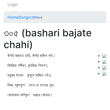
Login
Home
Songs
প্রেম
৩০৫
৩০৫ (bashari bajate
chahi)
বাঁশরি বাজাতে চাহি, বাঁশরি বাজিল কই।
বিহরিছে সমীরণ, কুহরিছে পিকগণ,
মথুরার উপবন কুসুমে সাজিল ওই॥
বিকচ বকুলফুল দেখে যে হতেছে ভুল,
কোথাকার অলিকুল গুঞ্জরে কোথায়।