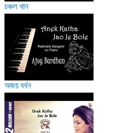
চঞ্চল খান
অজয় বর্ধন