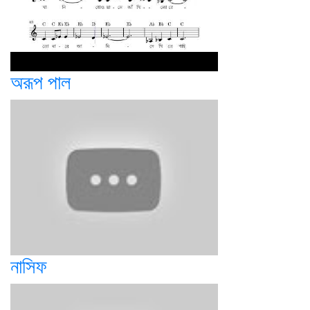
অরূপ পাল
নাসিফ