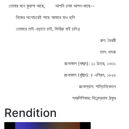
তোমার মনে কুয়াশা আছে, আপনি ঢাকা আপন-কাছে--
নিজের অগোচরেই পাছে আমারে যাও ছলি
তোমারে তাই এড়াতে চাই, ফিরিয়া যাই চলি॥
রাগ: ভৈরবী
তাল: দাদরা
রচনাকাল (বঙ্গাব্দ): ২১ চৈত্র, ১৩৩২
রচনাকাল (খৃষ্টাব্দ): ৪ এপ্রিল, ১৯২৬
রচনাস্থান: শান্তিনিকেতন
স্বরলিপিকার: দিনেন্দ্রনাথ ঠাকুর
Rendition