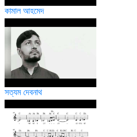
কামাল আহমেদ
সত্যম দেবনাথ