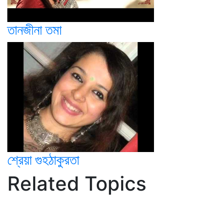
তানজীনা তমা
শ্রেয়া গুহঠাকুরতা
Related Topics