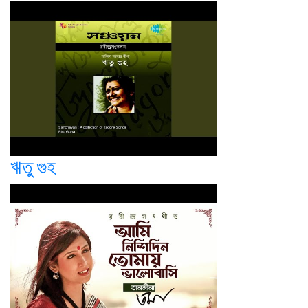
ঋতু গুহ