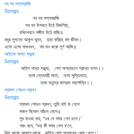
নব নব পল্লবরাজি
Songs
নব নব পল্লবরাজি
সব বন উপবনে উঠে বিকশিয়া,
দখিনপবনে সঙ্গীত উঠে বাজি॥
মধুর সুগন্ধে আকুল ভুবন, হাহা করিছে মম জীবন।
এসো এসো সাধনধন, মম মন করো পূর্ণ আজি॥
আইলো শান্ত সন্ধ্যা
Songs
আইল শান্ত সন্ধ্যা, গেল অস্তাচলে শ্রান্ত তপন।।
নমো স্নেহময়ী মাতা, নমো সুপ্তিদাতা,
নমো অতন্দ্র জাগ্রত মহাশান্তি।।
শ্যামল শোভন শ্রাবণ
Songs
শ্যামল শোভন শ্রাবণ, তুমি নাই বা গেলে
সজল বিলোল আঁচল মেলে॥
পুব হাওয়া কয়, "ওর যে সময় গেল চলে।'
শরৎ বলে, "ভয় কী সময় গেল ব'লে,
বিনা কাজে আকাশ-মাঝে কাটবে বেলা অসময়ের খেলা খেলে।'