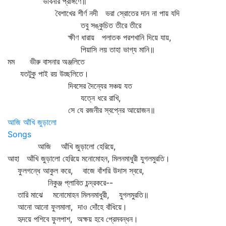
ভাবনার প্রাঙ্গণে॥
বৈশাখের শীর্ণ নদী ভরা স্রোতের দান না পায় যদি
তবু সঙ্কুচিত তীরে তীরে
ক্ষীণ ধারায় পলাতক পরশখানি দিয়ে যায়,
পিয়াসি লয় তাহা ভাগ্য মানি॥
মম ভীরু বাসনার অঞ্জলিতে
যতটুকু পাই রয় উচ্ছলিতে।
দিবসের দৈন্যের সঞ্চয় যত
যত্নে ধরে রাখি,
সে যে রজনীর স্বপ্নের আয়োজন॥
আজি আঁখি জুড়ালো
Songs
আজি আঁখি জুড়ালো হেরিয়ে,
আহা আঁখি জুড়ালো হেরিয়ে মনোমোহন, মিলনমাধুরী যুগলমুরতি।
ফুলগন্ধে আকুল করে, বাজে বাঁশরি উদাস স্বরে,
নিকুঞ্জ প্লাবিত চন্দ্রকরে--
তারি মাঝে মনোমোহন মিলনমাধুরী, যুগলমুরতি॥
আনো আনো ফুলমালা, দাও দোঁহে বাঁধিয়ে।
হৃদয়ে পশিবে ফুলপাশ, অক্ষয় হবে প্রেমবন্ধন।