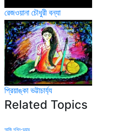
রেজওয়ানা চৌধুরী বন্যা
প্রিয়াঙ্কা ভট্টাচার্য্য
Related Topics
আজি দখিন-দুয়ার