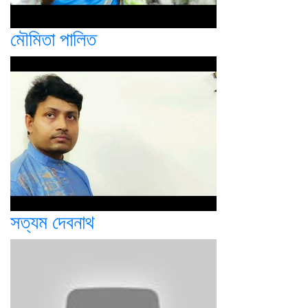
মৌমিতা পালিত
সত্যম দেবনাথ