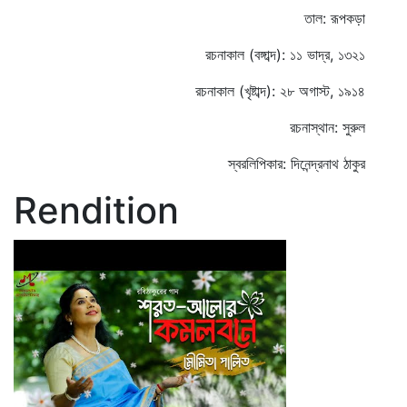
তাল: রূপকড়া
রচনাকাল (বঙ্গাব্দ): ১১ ভাদ্র, ১৩২১
রচনাকাল (খৃষ্টাব্দ): ২৮ অগাস্ট, ১৯১৪
রচনাস্থান: সুরুল
স্বরলিপিকার: দিনেন্দ্রনাথ ঠাকুর
Rendition