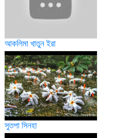
আকলিমা খাতুন ইরা
সুতপা সিনহা