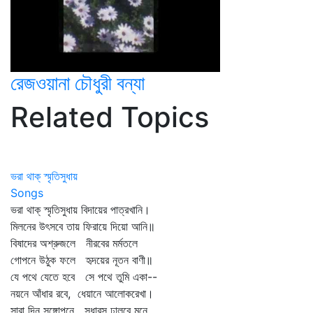
রেজওয়ানা চৌধুরী বন্যা
Related Topics
ভরা থাক্ স্মৃতিসুধায়
Songs
ভরা থাক্‌ স্মৃতিসুধায় বিদায়ের পাত্রখানি।
মিলনের উৎসবে তায় ফিরায়ে দিয়ো আনি॥
বিষাদের অশ্রুজলে নীরবের মর্মতলে
গোপনে উঠুক ফলে হৃদয়ের নূতন বাণী॥
যে পথে যেতে হবে সে পথে তুমি একা--
নয়নে আঁধার রবে, ধেয়ানে আলোকরেখা।
সারা দিন সঙ্গোপনে সুধারস ঢালবে মনে