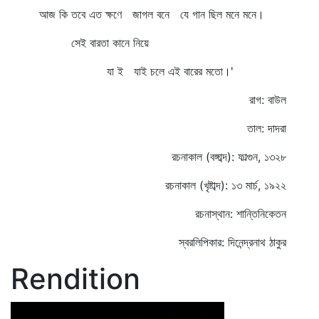
আজ কি তবে এত ক্ষণে জাগল বনে যে গান ছিল মনে মনে।
সেই বারতা কানে নিয়ে
যা ই যাই চলে এই বারের মতো।'
রাগ: বাউল
তাল: দাদরা
রচনাকাল (বঙ্গাব্দ): ফাল্গুন, ১৩২৮
রচনাকাল (খৃষ্টাব্দ): ১৩ মার্চ, ১৯২২
রচনাস্থান: শান্তিনিকেতন
স্বরলিপিকার: দিনেন্দ্রনাথ ঠাকুর
Rendition