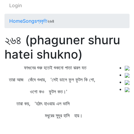
Login
Home
Songs
প্রকৃতি
২৬৪
২৬৪ (phaguner shuru
hatei shukno)
ফাগুনের শুরু হতেই শুকনো পাতা ঝরল যত
তারা আজ কেঁদে শুধায়, 'সেই ডালে ফুল ফুটল কি গো,
ওগো কও ফুটল কত।'
তারা কয়, 'হঠাৎ হাওয়ায় এল ভাসি
মধুরের সুদূর হাসি হায়।