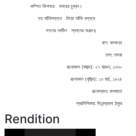
কম্পিত কিশলয়ে মলয়ের চুম্বন।
তব আঁখিপল্লবে দিয়ো আঁকি বল্লভে
গগনের নবনীল স্বপনের অঞ্জন॥
রাগ: কালাংড়া
তাল: দাদরা
রচনাকাল (বঙ্গাব্দ): ২৭ ফাল্গুন, ১৩৩০
রচনাকাল (খৃষ্টাব্দ): ১৩ মার্চ, ১৯২৪
রচনাস্থান: কলকাতা
স্বরলিপিকার: দিনেন্দ্রনাথ ঠাকুর
Rendition