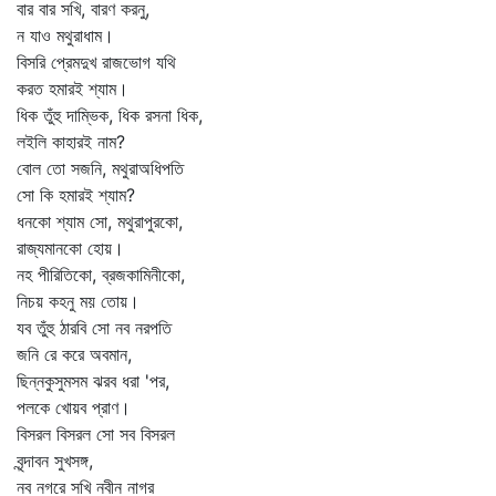
বার বার সখি, বারণ করনু,
ন যাও মথুরাধাম।
বিসরি প্রেমদুখ রাজভোগ যথি
করত হমারই শ্যাম।
ধিক তুঁহু দাম্ভিক, ধিক রসনা ধিক,
লইলি কাহারই নাম?
বোল তো সজনি, মথুরাঅধিপতি
সো কি হমারই শ্যাম?
ধনকো শ্যাম সো, মথুরাপুরকো,
রাজ্যমানকো হোয়।
নহ পীরিতিকো, ব্রজকামিনীকো,
নিচয় কহনু ময় তোয়।
যব তুঁহু ঠারবি সো নব নরপতি
জনি রে করে অবমান,
ছিন্নকুসুমসম ঝরব ধরা 'পর,
পলকে খোয়ব প্রাণ।
বিসরল বিসরল সো সব বিসরল
বৃন্দাবন সুখসঙ্গ,
নব নগরে সখি নবীন নাগর