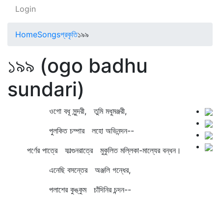
Login
Home
Songs
প্রকৃতি
১৯৯
১৯৯ (ogo badhu
sundari)
ওগো বধূ সুন্দরী, তুমি মধুমঞ্জরী,
পুলকিত চম্পার লহো অভিনন্দন--
পর্ণের পাত্রে ফাল্গুনরাত্রে মুকুলিত মল্লিকা-মাল্যের বন্ধন।
এনেছি বসন্তের অঞ্জলি গন্ধের,
পলাশের কুঙ্কুম চাঁদিনির চন্দন--