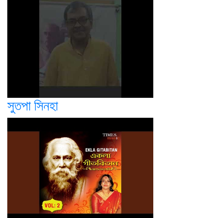
সুতপা সিনহা