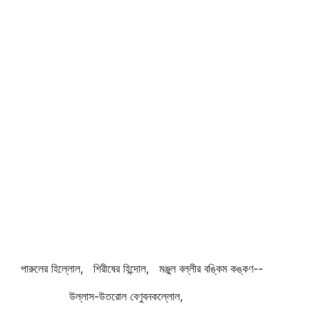
পারুলের হিল্লোল, শিরীষের হিন্দোল, মঞ্জুল বল্লীর বঙ্কিম কঙ্কণ--
উল্লাস-উতরোল বেণুবনকল্লোল,