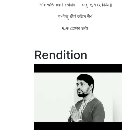
নির্দয় অতি করুণা তোমার-- বন্ধু, তুমি হে নির্মম॥
যা-কিছু জীর্ণ করিবে দীর্ণ
দণ্ড তোমার দুর্দম॥
Rendition