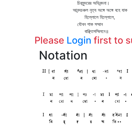
চিরসুন্দরের অভিবন্দনা।
আনন্দচঞ্চল নৃত্য অঙ্গে অঙ্গে বহে যাক
হিল্লোলে হিল্লোলে,
যৌবন পাক সম্মান
বাঞ্ছিতসম্মিলনে॥
Please
Login
first to 
Notation