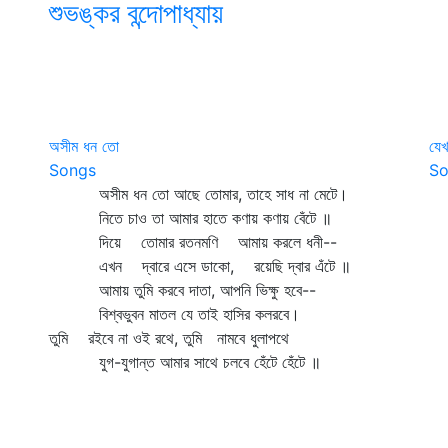
শুভঙ্কর বন্দোপাধ্যায়
অসীম ধন তো
যেখ
Songs
So
অসীম ধন তো আছে তোমার, তাহে সাধ না মেটে।
যে
নিতে চাও তা আমার হাতে কণায় কণায় বেঁটে ॥
সে
দিয়ে তোমার রতনমণি আমায় করলে ধনী--
য
এখন দ্বারে এসে ডাকো, রয়েছি দ্বার এঁটে ॥
সে
আমায় তুমি করবে দাতা, আপনি ভিক্ষু হবে--
য
বিশ্বভুবন মাতল যে তাই হাসির কলরবে।
তো
তুমি রইবে না ওই রথে, তুমি নামবে ধুলাপথে
প
যুগ-যুগান্ত আমার সাথে চলবে হেঁটে হেঁটে ॥
যে
যে
সে