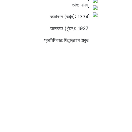
তাল: দাদরা
রচনাকাল (বঙ্গাব্দ): 1334
রচনাকাল (খৃষ্টাব্দ): 1927
স্বরলিপিকার: দিনেন্দ্রনাথ ঠাকুর