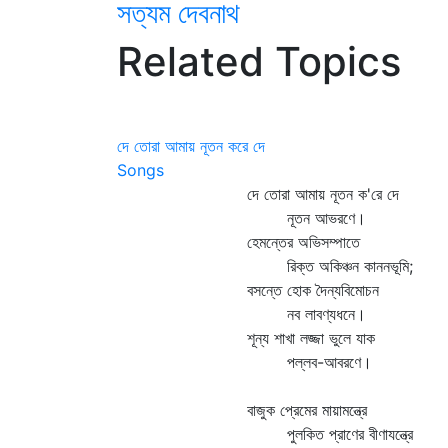
সত্যম দেবনাথ
Related Topics
দে তোরা আমায় নূতন করে দে
Songs
দে তোরা আমায় নূতন ক'রে দে
নূতন আভরণে।
হেমন্তের অভিসম্পাতে
রিক্ত অকিঞ্চন কাননভূমি;
বসন্তে হোক দৈন্যবিমোচন
নব লাবণ্যধনে।
শূন্য শাখা লজ্জা ভুলে যাক
পল্লব-আবরণে।
বাজুক প্রেমের মায়ামন্ত্রে
পুলকিত প্রাণের বীণাযন্ত্রে