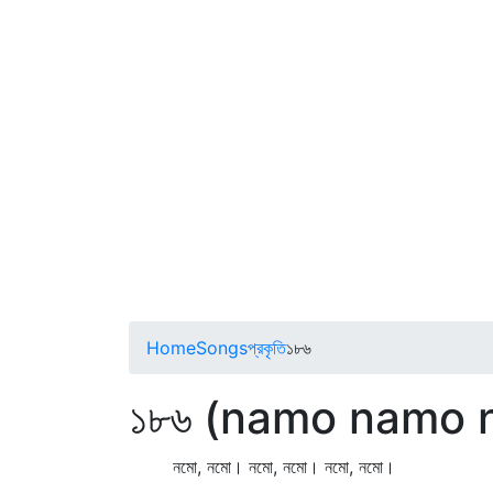
Home
Songs
প্রকৃতি
১৮৬
১৮৬ (namo namo 
নমো, নমো। নমো, নমো। নমো, নমো।