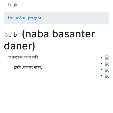
Login
Home
Songs
প্রকৃতি
১৮৮
১৮৮ (naba basanter
daner)
নব বসন্তের দানের ডালি
এনেছি তোদেরই দ্বারে,