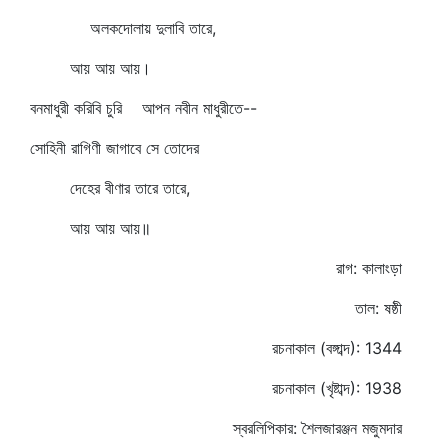
অলকদোলায় দুলাবি তারে,
আয় আয় আয়।
বনমাধুরী করিবি চুরি আপন নবীন মাধুরীতে--
সোহিনী রাগিণী জাগাবে সে তোদের
দেহের বীণার তারে তারে,
আয় আয় আয়॥
রাগ: কালাংড়া
তাল: ষষ্ঠী
রচনাকাল (বঙ্গাব্দ): 1344
রচনাকাল (খৃষ্টাব্দ): 1938
স্বরলিপিকার: শৈলজারঞ্জন মজুমদার