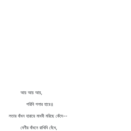
আয় আয় আয়,
পরিবি গলার হারে॥
লতার বাঁধন হারায়ে মাধবী মরিছে কেঁদে--
বেণীর বাঁধনে রাখিবি বেঁধে,