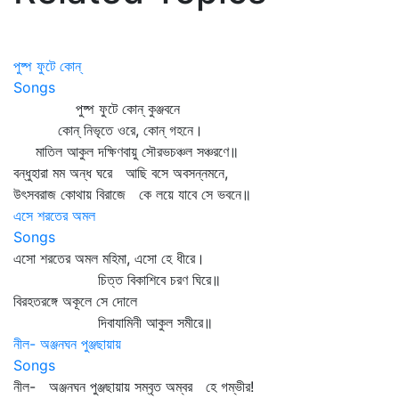
পুষ্প ফুটে কোন্
Songs
পুষ্প ফুটে কোন্‌ কুঞ্জবনে
কোন্‌ নিভৃতে ওরে, কোন্‌ গহনে।
মাতিল আকুল দক্ষিণবায়ু সৌরভচঞ্চল সঞ্চরণে॥
বন্ধুহারা মম অন্ধ ঘরে আছি বসে অবসন্নমনে,
উৎসবরাজ কোথায় বিরাজে কে লয়ে যাবে সে ভবনে॥
এসে শরতের অমল
Songs
এসো শরতের অমল মহিমা, এসো হে ধীরে।
চিত্ত বিকাশিবে চরণ ঘিরে॥
বিরহতরঙ্গে অকূলে সে দোলে
দিবাযামিনী আকুল সমীরে॥
নীল- অঞ্জনঘন পুঞ্জছায়ায়
Songs
নীল- অঞ্জনঘন পুঞ্জছায়ায় সম্‌বৃত অম্বর হে গম্ভীর!