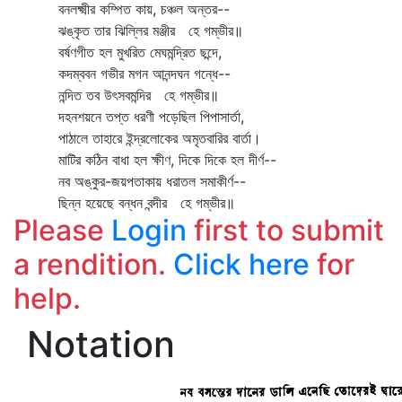
বনলক্ষ্মীর কম্পিত কায়, চঞ্চল অন্তর--
ঝঙ্কৃত তার ঝিল্লির মঞ্জীর হে গম্ভীর॥
বর্ষণগীত হল মুখরিত মেঘমন্দ্রিত ছন্দে,
কদম্ববন গভীর মগন আনন্দঘন গন্ধে--
নন্দিত তব উৎসবমন্দির হে গম্ভীর॥
দহনশয়নে তপ্ত ধরণী পড়েছিল পিপাসার্তা,
পাঠালে তাহারে ইন্দ্রলোকের অমৃতবারির বার্তা।
মাটির কঠিন বাধা হল ক্ষীণ, দিকে দিকে হল দীর্ণ--
নব অঙ্কুর-জয়পতাকায় ধরাতল সমাকীর্ণ--
ছিন্ন হয়েছে বন্ধন বন্দীর হে গম্ভীর॥
Please
Login
first to submit
a rendition.
Click here
for
help.
Notation