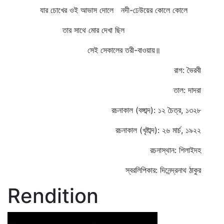
যার চোখের ওই আভাস দোলে নদী-ঢেউয়ের কোলে কোলে
তার সাথে মোর দেখা ছিল
সেই সেকালের তরী-বাওয়ায়॥
রাগ: ভৈরবী
তাল: দাদরা
রচনাকাল (বঙ্গাব্দ): ১২ চৈত্র, ১৩২৮
রচনাকাল (খৃষ্টাব্দ): ২৬ মার্চ, ১৯২২
রচনাস্থান: শিলাইদহ
স্বরলিপিকার: দিনেন্দ্রনাথ ঠাকুর
Rendition