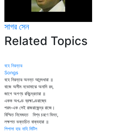
সাগর সেন
Related Topics
বহে নিরন্তর
Songs
বহে নিরন্তর অনন্ত আনন্দধারা ॥
বাজে অসীম নভোমাঝে অনাদি রব,
জাগে অগণ্য রবিচন্দ্রতারা ॥
একক অখণ্ড ব্রহ্মাণ্ডরাজ্যে
পরম-এক সেই রাজরাজেন্দ্র রাজে।
বিস্মিত নিমেষহত বিশ্ব চরণে বিনত,
লক্ষশত ভক্তচিত বাক্যহারা ॥
পিপাসা হায় নাহি মিটিল