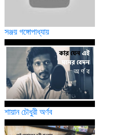
সঞ্জয় গঙ্গোপাধ্যায়
শায়ান চৌধুরী অর্ণব