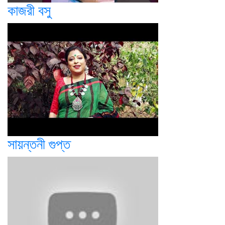
কাজরী বসু
সায়ন্তনী গুপ্ত