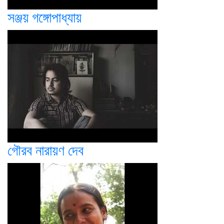
সঞ্জয় গঙ্গোপাধ্যায়
গৌরব নারায়ণ দেব