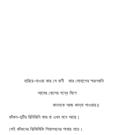
হারিয়ে-যাওয়া কার সে বাণী কার সোহাগের স্মরণখানি
আমের বোলের গন্ধে মিশে
কাননকে আজ কান্না পাওয়ায়॥
কাঁকন-দুটির রিনিঝিনি কার বা এখন মনে আছে।
সেই কাঁকনের ঝিকিমিকি পিয়ালবনের শাখায় নাচে।