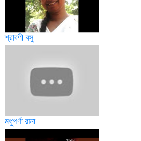
শ্রাবণী বসু
মধুপর্ণা রানা