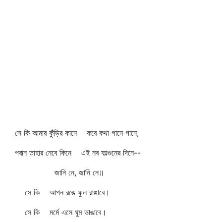
সে কি আমার কুঁড়ির কানে কবে কথা গানে গানে,
পরান তাহার নেবে কিনে এই নব ফাল্গুনের দিনে--
জানি নে, জানি নে॥
সে কি আপন রঙে ফুল রাঙাবে।
সে কি মর্মে এসে ঘুম ভাঙাবে।