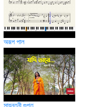
অরূপ পাল
সায়ন্তনী গুপ্ত