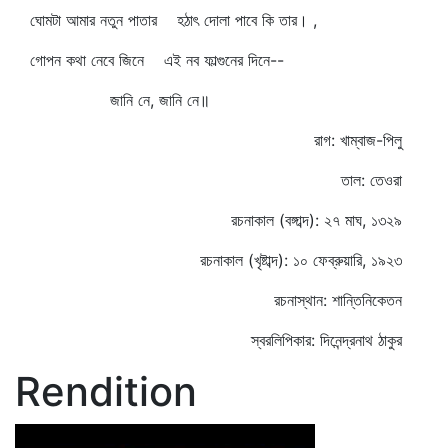
ঘোমটা আমার নতুন পাতার হঠাৎ দোলা পাবে কি তার। ,
গোপন কথা নেবে জিনে এই নব ফাল্গুনের দিনে--
জানি নে, জানি নে॥
রাগ: খাম্বাজ-পিলু
তাল: তেওরা
রচনাকাল (বঙ্গাব্দ): ২৭ মাঘ, ১৩২৯
রচনাকাল (খৃষ্টাব্দ): ১০ ফেব্রুয়ারি, ১৯২৩
রচনাস্থান: শান্তিনিকেতন
স্বরলিপিকার: দিনেন্দ্রনাথ ঠাকুর
Rendition