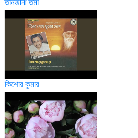
তানজীনা তমা
কিশোর কুমার