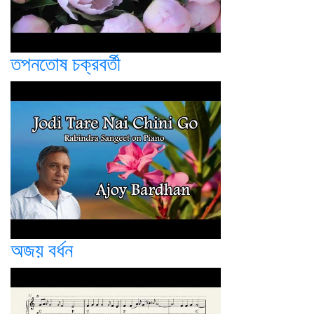
তপনতোষ চক্রবর্তী
অজয় বর্ধন