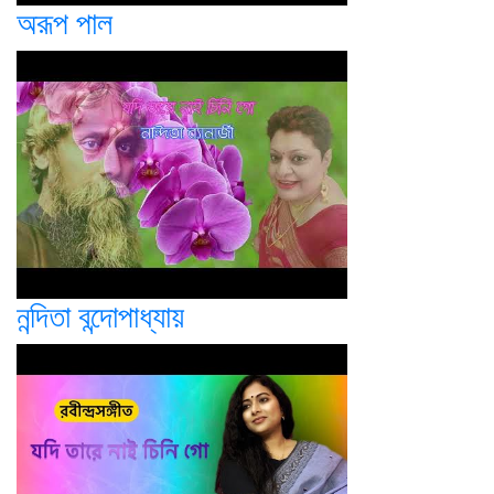
অরূপ পাল
নন্দিতা বন্দোপাধ্যায়