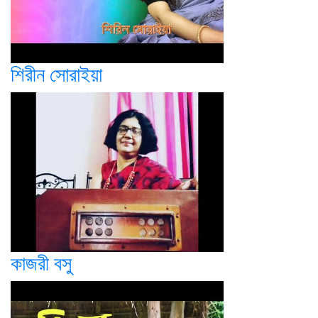
শিরীন সোরাইয়া
কাজরী বসু