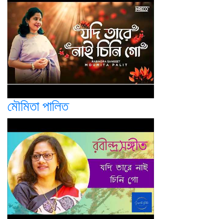
মৌমিতা পালিত