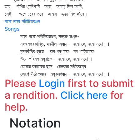
তার বাঁশির ধ্বনিখানি আজ আষাঢ় দিল আনি,
সেই অগোচরের তরে আমার হৃদয় নিল হ'রে॥
নমো নমো সচীচিতরঞ্জন
Songs
নমো নমো শচীচিতরঞ্জন, সন্তাপভঞ্জন-
নবজলধরকান্তি, ঘননীল-অঞ্জন– নমো হে, নমো নমো।।
নন্দনবীথির ছায়ে তব পদপাতে নব পারিজাতে
উড়ে পরিমল মধুরাতে– নমো হে, নমো নমো ।
তোমার কটাক্ষের ছন্দে মেনকার মঞ্জীরবন্ধে
জেগে উঠে গুঞ্জন মধুকরগঞ্জন– নমো হে, নমো নমো।।
Please
Login
first to submit
a rendition.
Click here
for
help.
Notation