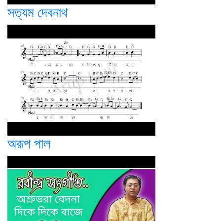
সত্যম দেবনাথ
অরূপ পাল