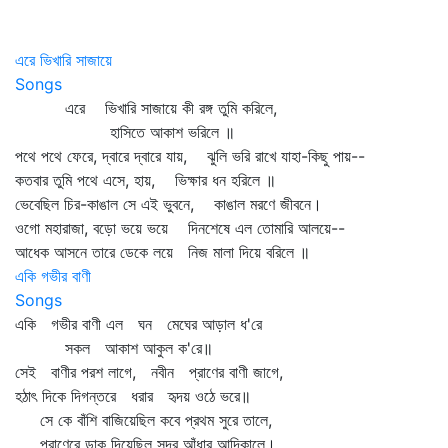
এরে ভিখারি সাজায়ে
Songs
এরে ভিখারি সাজায়ে কী রঙ্গ তুমি করিলে,
হাসিতে আকাশ ভরিলে ॥
পথে পথে ফেরে, দ্বারে দ্বারে যায়, ঝুলি ভরি রাখে যাহা-কিছু পায়--
কতবার তুমি পথে এসে, হায়, ভিক্ষার ধন হরিলে ॥
ভেবেছিল চির-কাঙাল সে এই ভুবনে, কাঙাল মরণে জীবনে।
ওগো মহারাজা, বড়ো ভয়ে ভয়ে দিনশেষে এল তোমারি আলয়ে--
আধেক আসনে তারে ডেকে লয়ে নিজ মালা দিয়ে বরিলে ॥
একি গভীর বাণী
Songs
একি গভীর বাণী এল ঘন মেঘের আড়াল ধ'রে
সকল আকাশ আকুল ক'রে॥
সেই বাণীর পরশ লাগে, নবীন প্রাণের বাণী জাগে,
হঠাৎ দিকে দিগন্তরে ধরার হৃদয় ওঠে ভরে॥
সে কে বাঁশি বাজিয়েছিল কবে প্রথম সুরে তালে,
প্রাণেরে ডাক দিয়েছিল সুদূর আঁধার আদিকালে।