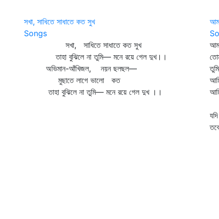
সখা, সাধিতে সাধাতে কত সুখ
আমা
Songs
So
সখা, সাধিতে সাধাতে কত সুখ
আম
তাহা বুঝিলে না তুমি— মনে রয়ে গেল দুখ।।
তো
অভিমান-আঁখিজল, নয়ন ছলছল—
তু
মুছাতে লাগে ভালো কত
আম
তাহা বুঝিলে না তুমি— মনে রয়ে গেল দুখ ।।
আম
দী
যদ
তব