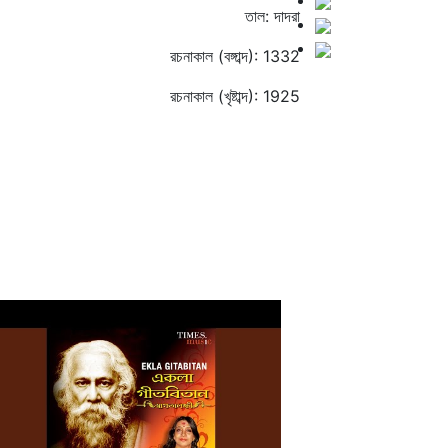
তাল: দাদরা
রচনাকাল (বঙ্গাব্দ): 1332
রচনাকাল (খৃষ্টাব্দ): 1925