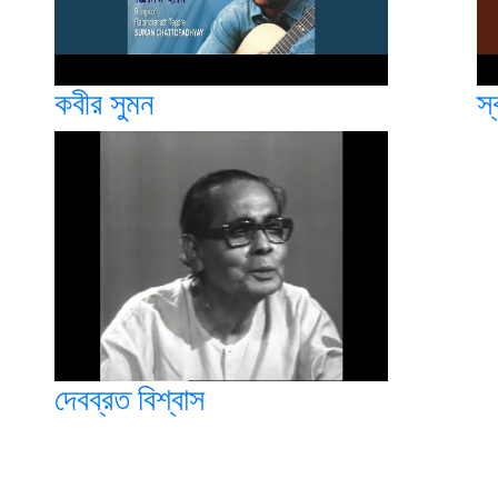
কবীর সুমন
স্
দেবব্রত বিশ্বাস