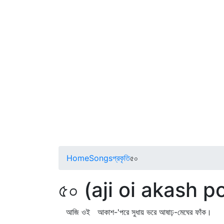
Home
Songs
প্রকৃতি
৫০
৫০ (aji oi akash p
আজি ওই আকাশ-'পরে সুধায় ভরে আষাঢ়-মেঘের ফাঁক।