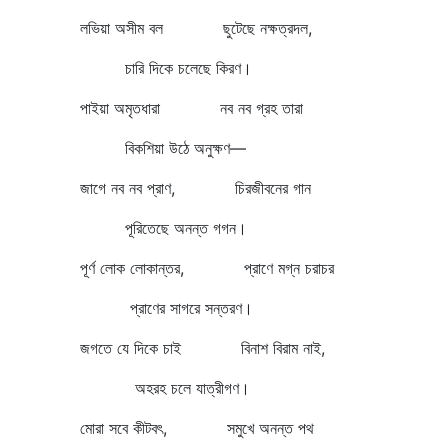
লভিয়া অসীম বল ছুটেছে নক্ষত্রদল,
চারি দিকে চলেছে কিরণ।
পাইয়া অমৃতধারা নব নব গ্রহ তারা
বিকশিয়া উঠে অনুক্ষণ—
জাগে নব নব প্রাণ, চিরজীবনের গান
পূরিতেছে অনন্ত গগন।
পূর্ণ লোক লোকান্তর, প্রাণে মগ্ন চরাচর
প্রাণের সাগরে সন্তরণ।
জগতে যে দিকে চাই বিনাশ বিরাম নাই,
অহরহ চলে যাত্রীগণ।
মোরা সবে কীটবৎ, সমুখে অনন্ত পথ