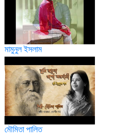
মামুনুল ইসলাম
মৌমিতা পালিত