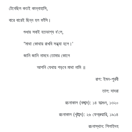
টেনেছিল কতই কান্নাহাসি,
বারে বারেই ছিন্ন হল ফাঁসি।
শুধায় সবাই হতভাগ্য ব'লে,
"মাথা কোথায় রাখবি সন্ধ্যা হলে।'
জানি জানি নামবে তোমার কোলে
আপনি যেথায় পড়বে মাথা নামি ॥
রাগ: ইমন-পূরবী
তাল: দাদরা
রচনাকাল (বঙ্গাব্দ): ১৪ ফাল্গুন, ১৩২০
রচনাকাল (খৃষ্টাব্দ): ২৬ ফেব্রুয়ারি, ১৯১৪
রচনাস্থান: শিলাইদহ