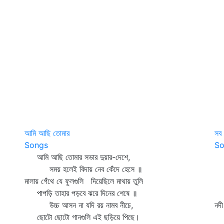
আমি আছি তোমার
সব 
Songs
So
আমি আছি তোমার সভার দুয়ার-দেশে,
সব 
সময় হলেই বিদায় নেব কেঁদে হেসে ॥
ভ
মালায় গেঁথে যে ফুলগুলি দিয়েছিলে মাথায় তুলি
আপন
পাপড়ি তাহার পড়বে ঝরে দিনের শেষে ॥
ভ
উচ্চ আসন না যদি রয় নামব নীচে,
নদী
ছোটো ছোটো গানগুলি এই ছড়িয়ে পিছে।
ক্ষ