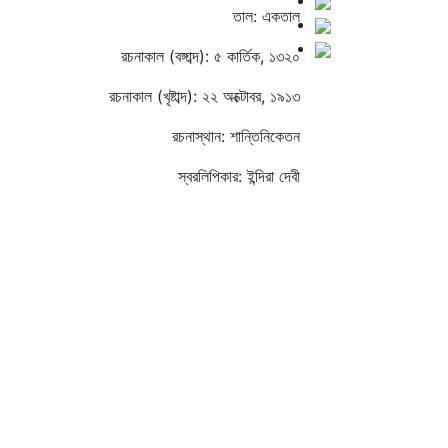
তাল: একতাল
রচনাকাল (বঙ্গাব্দ): ৫ কার্তিক, ১৩২০
রচনাকাল (খৃষ্টাব্দ): ২২ অক্টোবর, ১৯১৩
রচনাস্থান: শান্তিনিকেতন
স্বরলিপিকার: ইন্দিরা দেবী