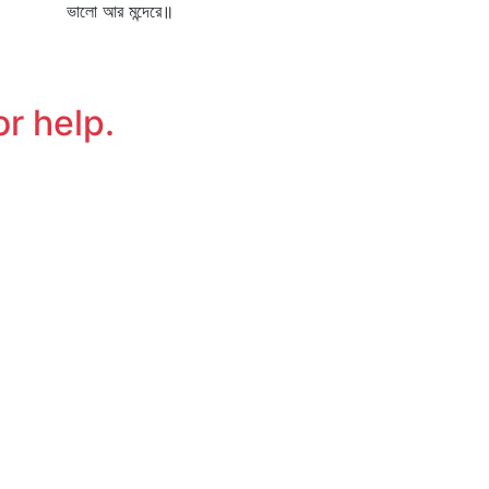
ালো আর মন্দেরে॥
or help.