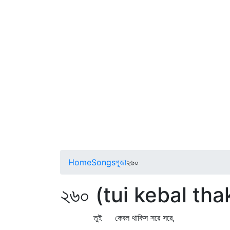
Home
Songs
পূজা
২৬০
২৬০ (tui kebal tha
তুই কেবল থাকিস সরে সরে,