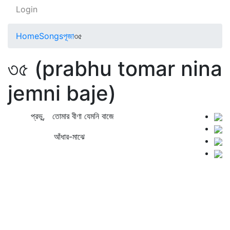
Login
Home
Songs
পূজা
৩৫
৩৫ (prabhu tomar nina
jemni baje)
প্রভু, তোমার বীণা যেমনি বাজে
আঁধার-মাঝে