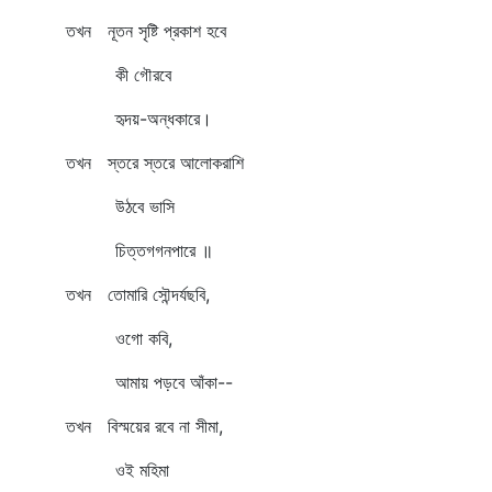
তখন নূতন সৃষ্টি প্রকাশ হবে
কী গৌরবে
হৃদয়-অন্ধকারে।
তখন স্তরে স্তরে আলোকরাশি
উঠবে ভাসি
চিত্তগগনপারে ॥
তখন তোমারি সৌন্দর্যছবি,
ওগো কবি,
আমায় পড়বে আঁকা--
তখন বিস্ময়ের রবে না সীমা,
ওই মহিমা