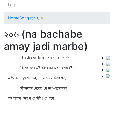
Login
Home
Songs
পূজা
২০৬
২০৬ (na bachabe
amay jadi marbe)
না বাঁচাবে আমায় যদি মারবে কেন তবে?
কিসের তরে এই আয়োজন এমন কলরবে?।
অগ্নিবাণে তূণ যে ভরা, চরণভরে কাঁপে ধরা,
জীবনদাতা মেতেছ যে মরণ-মহোৎসবে ॥
বক্ষ আমার এমন ক'রে বিদীর্ণ যে করো