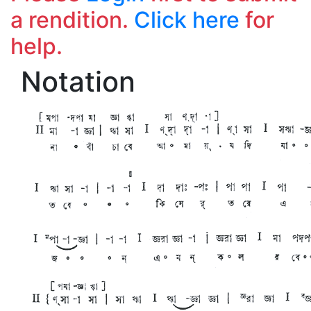
a rendition.
Click here
for
help.
Notation