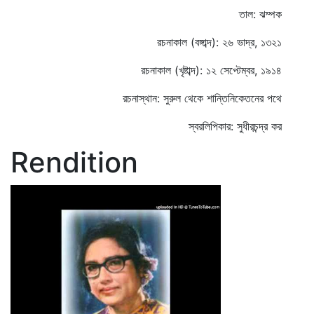
তাল: ঝম্পক
রচনাকাল (বঙ্গাব্দ): ২৬ ভাদ্র, ১৩২১
রচনাকাল (খৃষ্টাব্দ): ১২ সেপ্টেম্বর, ১৯১৪
রচনাস্থান: সুরুল থেকে শান্তিনিকেতনের পথে
স্বরলিপিকার: সুধীরচন্দ্র কর
Rendition