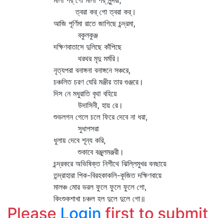
মালা পর্‌ গো মালা পর্‌ সুন্দরী,
ত্বরা কর্‌ গো ত্বরা কর্‌।
আজি পূর্ণিমা রাতে জাগিছে চন্দ্রমা,
বকুলকুঞ্জ
দক্ষিণবাতাসে দুলিছে কাঁপিছে
থরথর মৃদু মর্মরি।
নৃত্যপরা বনাঙ্গনা বনাঙ্গনে সঞ্চরে,
চঞ্চলিত চরণ ঘেরি মঞ্জীর তার গুঞ্জরে।
দিস নে মধুরাতি বৃথা বহিয়ে
উদাসিনী, হায় রে।
শুভলগন গেলে চলে ফিরে দেবে না ধরা,
সুধাপসরা
ধুলায় দেবে শূন্য করি,
শুকাবে বঞ্জুলমঞ্জরী।
চন্দ্রকরে অভিষিক্ত নিশীথে ঝিল্লিমুখর বনছায়ে
তন্দ্রাহারা পিক-বিরহকাকলি-কূজিত দক্ষিণবায়ে
মালঞ্চ মোর ভরল ফুলে ফুলে ফুলে গো,
কিংশুকশাখা চঞ্চল হল দুলে দুলে গো॥
Please
Login
first to submit