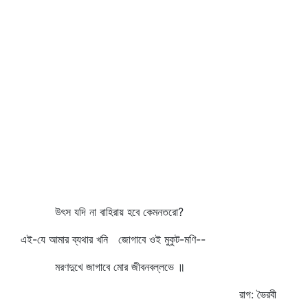
উৎস যদি না বাহিরায় হবে কেমনতরো?
এই-যে আমার ব্যথার খনি জোগাবে ওই মুকুট-মণি--
মরণদুখে জাগাবে মোর জীবনবল্লভে ॥
রাগ: ভৈরবী