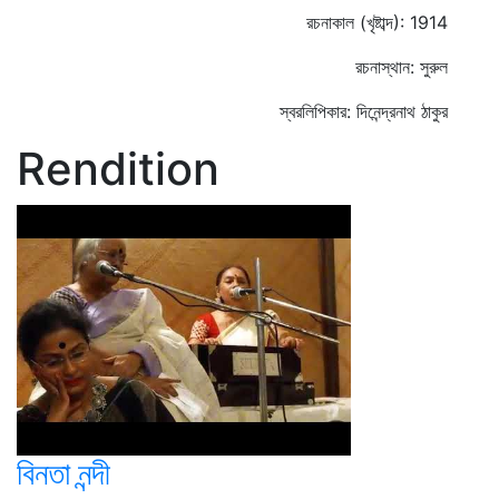
রচনাকাল (খৃষ্টাব্দ): 1914
রচনাস্থান: সুরুল
স্বরলিপিকার: দিনেন্দ্রনাথ ঠাকুর
Rendition
বিনতা নন্দী