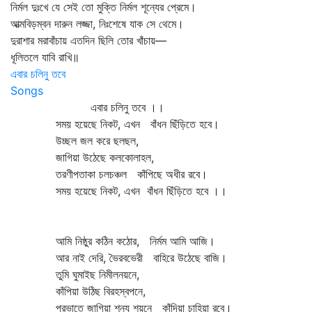
নির্মল দুঃখে যে সেই তো মুক্তি নির্মল শূন্যের প্রেমে।
আত্মবিড়ম্বন দারুন লজ্জা, নিঃশেষে যাক সে থেমে।
দুরাশার মরাবাঁচায় এতদিন ছিলি তোর খাঁচায়—
ধূলিতলে যাবি রাখি॥
এবার চলিনু তবে
Songs
এবার চলিনু তবে ।।
সময় হয়েছে নিকট, এখন বাঁধন ছিঁড়িতে হবে।
উচ্ছল জল করে ছলছল,
জাগিয়া উঠেছে কলকোলাহল,
তরণীপতাকা চলচঞ্চল কাঁপিছে অধীর রবে।
সময় হয়েছে নিকট, এখন বাঁধন ছিঁড়িতে হবে ।।
আমি নিষ্ঠুর কঠিন কঠোর, নির্মম আমি আজি।
আর নাই দেরি, ভৈরবভেরী বাহিরে উঠেছে বাজি।
তুমি ঘুমাইছ নিমীলনয়নে,
কাঁপিয়া উঠিছ বিরহস্বপনে,
প্রভাতে জাগিয়া শূন্য শয়নে কাঁদিয়া চাহিয়া রবে।