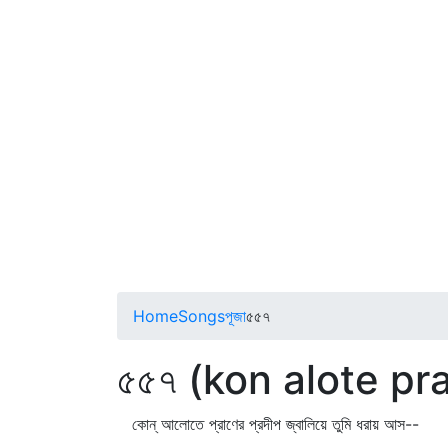
Home
Songs
পূজা
৫৫৭
৫৫৭ (kon alote pr
কোন্‌ আলোতে প্রাণের প্রদীপ জ্বালিয়ে তুমি ধরায় আস--