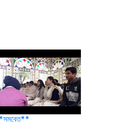
*সমবেত**