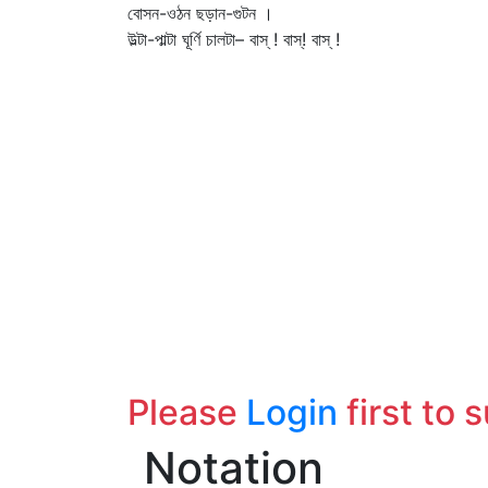
বোসন-ওঠন ছড়ান-গুটন ।
উল্টা-পাল্টা ঘূর্ণি চালটা– বাস্‌ ! বাস্‌! বাস্‌ !
Please
Login
first to 
Notation