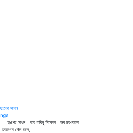
দুঃখের সাধন
ngs
 দুঃখের সাধন যবে করিনু নিবেদন তব চরণতলে
ভলগন গেল চলে,