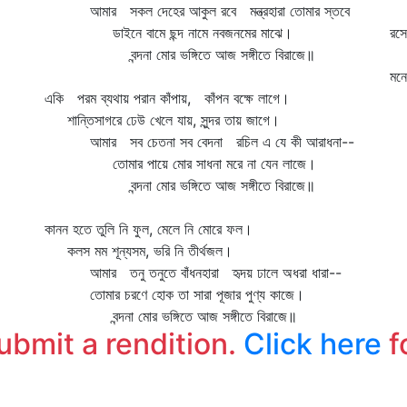
আমার সকল দেহের আকুল রবে মন্ত্রহারা তোমার স্তবে
প্
ডাইনে বামে ছন্দ নামে নবজনমের মাঝে।
রসে
বন্দনা মোর ভঙ্গিতে আজ সঙ্গীতে বিরাজে॥
ম
মনে
একি পরম ব্যথায় পরান কাঁপায়, কাঁপন বক্ষে লাগে।
গ
শান্তিসাগরে ঢেউ খেলে যায়, সুন্দর তায় জাগে।
যদ
আমার সব চেতনা সব বেদনা রচিল এ যে কী আরাধনা--
তোমার পায়ে মোর সাধনা মরে না যেন লাজে।
বন্দনা মোর ভঙ্গিতে আজ সঙ্গীতে বিরাজে॥
কানন হতে তুলি নি ফুল, মেলে নি মোরে ফল।
কলস মম শূন্যসম, ভরি নি তীর্থজল।
আমার তনু তনুতে বাঁধনহারা হৃদয় ঢালে অধরা ধারা--
তোমার চরণে হোক তা সারা পূজার পুণ্য কাজে।
বন্দনা মোর ভঙ্গিতে আজ সঙ্গীতে বিরাজে॥
submit a rendition.
Click here
f