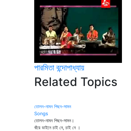
পারমিতা বন্দোপাধ্যায়
Related Topics
তোলন-নামন পিছন-সামন
Songs
তোলন-নামন পিছন-সামন।
বাঁয়ে ডাইনে চাই নে, চাই নে ।