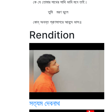
কে যে তোমার সাথের সাথি ভাবি মনে তাই।
তুমি মরণ ভুলে
কোন্‌ অনন্ত প্রাণসাগরে আনন্দে ভাস॥
Rendition
সত্যম দেবনাথ