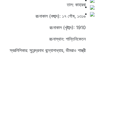
তাল: কাহারবা
রচনাকাল (বঙ্গাব্দ): ১৭ পৌষ, ১৩১৬
রচনাকাল (খৃষ্টাব্দ): 1910
রচনাস্থান: শান্তিনিকেতন
স্বরলিপিকার: সুরেন্দ্রনাথ বন্দ্যোপাধ্যায়, ভীমরাও শাস্ত্রী