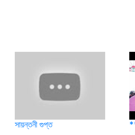
সায়ন্তনী গুপ্ত
*