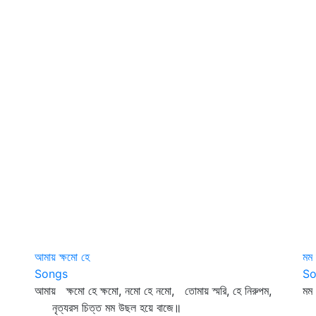
আমায় ক্ষমো হে
মম 
Songs
So
আমায় ক্ষমো হে ক্ষমো, নমো হে নমো, তোমায় স্মরি, হে নিরুপম,
মম
নৃত্যরস চিত্ত মম উছল হয়ে বাজে॥
শু