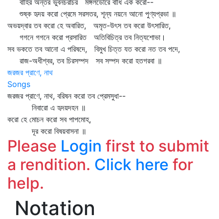
বাহির অন্তর ভুবনচরাচর মঙ্গলডোরে বাঁধি এক করো--
শুষ্ক হৃদয় করো প্রেমে সরসতর, শূন্য নয়নে আনো পুণ্যপ্রভা ॥
অভয়দ্বার তব করো হে অবারিত, অমৃত-উৎস তব করো উৎসারিত,
গগনে গগনে করো প্রসারিত অতিবিচিত্র তব নিত্যশোভা।
সব ভকতে তব আনো এ পরিষদে, বিমুখ চিত্ত যত করো নত তব পদে,
রাজ-অধীশ্বর, তব চিরসম্পদ সব সম্পদ করো হতগরবা ॥
জরজর প্রাণে, নাথ
Songs
জরজর প্রাণে, নাথ, বরিষন করো তব প্রেমসুধা--
নিবারো এ হৃদয়দহন ॥
করো হে মোচন করো সব পাপমোহ,
দূর করো বিষয়বাসনা ॥
Please
Login
first to submit
a rendition.
Click here
for
help.
Notation