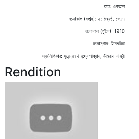
তাল: একতাল
রচনাকাল (বঙ্গাব্দ): ২১ জ্যৈষ্ঠ, ১৩১৭
রচনাকাল (খৃষ্টাব্দ): 1910
রচনাস্থান: তিনধরিয়া
স্বরলিপিকার: সুরেন্দ্রনাথ বন্দ্যোপাধ্যায়, ভীমরাও শাস্ত্রী
Rendition