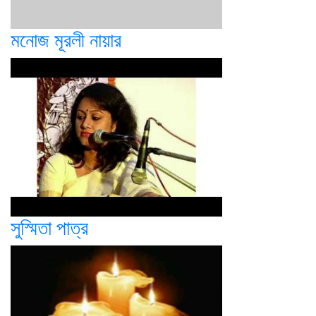
মনোজ মূরলী নায়ার
সুস্মিতা পাত্র