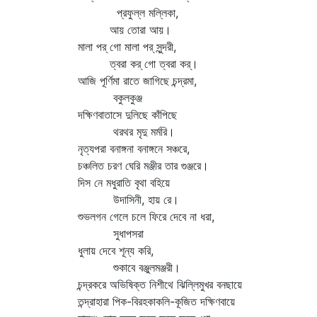
প্রফুল্ল মল্লিকা,
আয় তোরা আয়।
মালা পর্‌ গো মালা পর্‌ সুন্দরী,
ত্বরা কর্‌ গো ত্বরা কর্‌।
আজি পূর্ণিমা রাতে জাগিছে চন্দ্রমা,
বকুলকুঞ্জ
দক্ষিণবাতাসে দুলিছে কাঁপিছে
থরথর মৃদু মর্মরি।
নৃত্যপরা বনাঙ্গনা বনাঙ্গনে সঞ্চরে,
চঞ্চলিত চরণ ঘেরি মঞ্জীর তার গুঞ্জরে।
দিস নে মধুরাতি বৃথা বহিয়ে
উদাসিনী, হায় রে।
শুভলগন গেলে চলে ফিরে দেবে না ধরা,
সুধাপসরা
ধুলায় দেবে শূন্য করি,
শুকাবে বঞ্জুলমঞ্জরী।
চন্দ্রকরে অভিষিক্ত নিশীথে ঝিল্লিমুখর বনছায়ে
তন্দ্রাহারা পিক-বিরহকাকলি-কূজিত দক্ষিণবায়ে