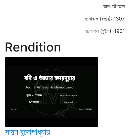
তাল: ঝাঁপতাল
রচনাকাল (বঙ্গাব্দ): 1307
রচনাকাল (খৃষ্টাব্দ): 1901
Rendition
সায়ন বন্দোপাধ্যায়