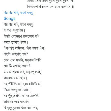
মালঞ্চ মোর ভরল ফুলে ফুলে ফুলে গো,
কিংশুকশাখা চঞ্চল হল দুলে দুলে গো॥
বার বার সখি, বারণ করনু
Songs
বার বার সখি, বারণ করনু,
ন যাও মথুরাধাম।
বিসরি প্রেমদুখ রাজভোগ যথি
করত হমারই শ্যাম।
ধিক তুঁহু দাম্ভিক, ধিক রসনা ধিক,
লইলি কাহারই নাম?
বোল তো সজনি, মথুরাঅধিপতি
সো কি হমারই শ্যাম?
ধনকো শ্যাম সো, মথুরাপুরকো,
রাজ্যমানকো হোয়।
নহ পীরিতিকো, ব্রজকামিনীকো,
নিচয় কহনু ময় তোয়।
যব তুঁহু ঠারবি সো নব নরপতি
জনি রে করে অবমান,
ছিন্নকুসুমসম ঝরব ধরা 'পর,