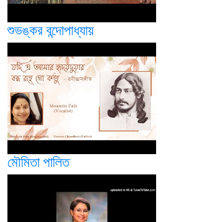
শুভঙ্কর বন্দোপাধ্যায়
মৌমিতা পালিত