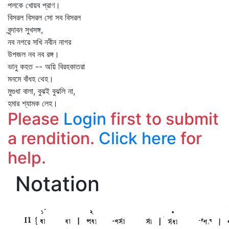
পলকে খোয়ব প্রাণ।
বিসরল বিসরল সো সব বিসরল
বৃন্দাবন সুখসঙ্গ,
নব নগরে সখি নবীন নাগর
উপজল নব নব রঙ্গ।
ভানু কহত -- অয়ি বিরহকাতরা
মনমে বাঁধহ থেহ।
মুগুধা বালা, বুঝই বুঝলি না,
হমার শ্যামক লেহ।
Please
Login
first to submit
a rendition.
Click here
for
help.
Notation