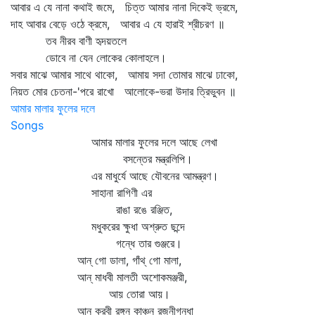
আবার এ যে নানা কথাই জমে, চিত্ত আমার নানা দিকেই ভ্রমে,
দাহ আবার বেড়ে ওঠে ক্রমে, আবার এ যে হারাই শ্রীচরণ ॥
তব নীরব বাণী হৃদয়তলে
ডোবে না যেন লোকের কোলাহলে।
সবার মাঝে আমার সাথে থাকো, আমায় সদা তোমার মাঝে ঢাকো,
নিয়ত মোর চেতনা-'পরে রাখো আলোকে-ভরা উদার ত্রিভুবন ॥
আমার মালার ফুলের দলে
Songs
আমার মালার ফুলের দলে আছে লেখা
বসন্তের মন্ত্রলিপি।
এর মাধুর্যে আছে যৌবনের আমন্ত্রণ।
সাহানা রাগিণী এর
রাঙা রঙে রঞ্জিত,
মধুকরের ক্ষুধা অশ্রুত ছন্দে
গন্ধে তার গুঞ্জরে।
আন্‌ গো ডালা, গাঁথ্‌ গো মালা,
আন্‌ মাধবী মালতী অশোকমঞ্জরী,
আয় তোরা আয়।
আন্‌ করবী রঙ্গন কাঞ্চন রজনীগন্ধা