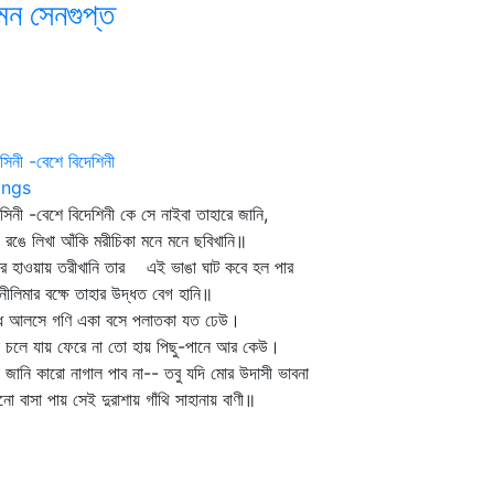
মন সেনগুপ্ত
সিনী -বেশে বিদেশিনী
ngs
সিনী -বেশে বিদেশিনী কে সে নাইবা তাহারে জানি,
 রঙে লিখা আঁকি মরীচিকা মনে মনে ছবিখানি॥
ের হাওয়ায় তরীখানি তার এই ভাঙা ঘাট কবে হল পার
 নীলিমার বক্ষে তাহার উদ্ধত বেগ হানি॥
গ্ধ আলসে গণি একা বসে পলাতকা যত ঢেউ।
া চলে যায় ফেরে না তো হায় পিছু-পানে আর কেউ।
 জানি কারো নাগাল পাব না-- তবু যদি মোর উদাসী ভাবনা
ো বাসা পায় সেই দুরাশায় গাঁথি সাহানায় বাণী॥