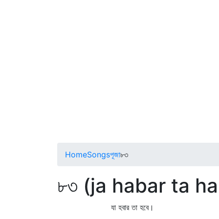
Home
Songs
পূজা
৮৩
৮৩ (ja habar ta h
যা হবার তা হবে।