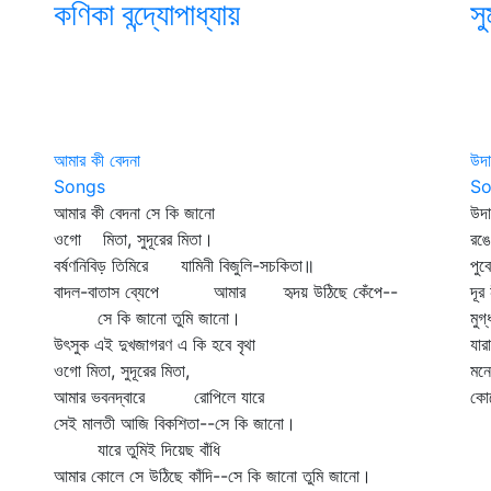
কণিকা বন্দ্যোপাধ্যায়
সু
আমার কী বেদনা
উদা
Songs
So
আমার কী বেদনা সে কি জানো
উদা
ওগো মিতা, সুদূরের মিতা।
রঙে
বর্ষণনিবিড় তিমিরে যামিনী বিজুলি-সচকিতা॥
পুব
বাদল-বাতাস ব্যেপে আমার হৃদয় উঠিছে কেঁপে--
দূর
সে কি জানো তুমি জানো।
মু
উৎসুক এই দুখজাগরণ এ কি হবে বৃথা
যার
ওগো মিতা, সুদূরের মিতা,
মনে
আমার ভবনদ্বারে রোপিলে যারে
কোন
সেই মালতী আজি বিকশিতা--সে কি জানো।
যারে তুমিই দিয়েছ বাঁধি
আমার কোলে সে উঠিছে কাঁদি--সে কি জানো তুমি জানো।