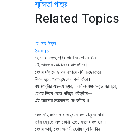
সুস্মিতা পাত্র
Related Topics
হে মোর চিত্ত
Songs
হে মোর চিত্ত, পুণ্য তীর্থে জাগো রে ধীরে
এই ভারতের মহামানবের সাগরতীরে।
হেথায় দাঁড়ায়ে দু বাহু বাড়ায়ে নমি নরদেবতারে--
উদার ছন্দে, পরমানন্দে বন্দন করি তাঁরে।
ধ্যানগম্ভীর এই-যে ভূধর, নদী-জপমালা-ধৃত প্রান্তর,
হেথায় নিত্য হেরো পবিত্র ধরিত্রীরে--
এই ভারতের মহামানবের সাগরতীরে ॥
কেহ নাহি জানে কার আহ্বানে কত মানুষের ধারা
দুর্বার স্রোতে এল কোথা হতে, সমুদ্রে হল হারা।
হেথায় আর্য, হেথা অনার্য, হেথায় দ্রাবিড় চীন--