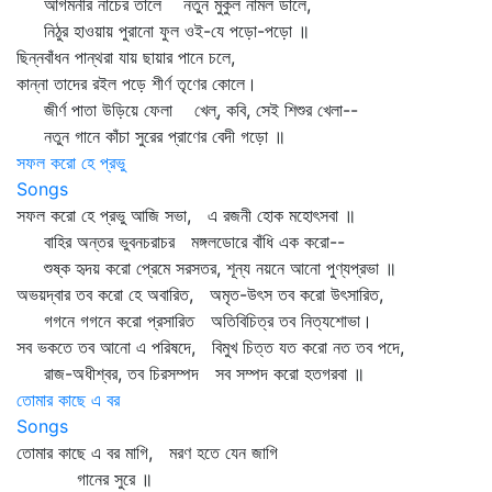
আগমনীর নাচের তালে নতুন মুকুল নামল ডালে,
নিঠুর হাওয়ায় পুরানো ফুল ওই-যে পড়ো-পড়ো ॥
ছিন্নবাঁধন পান্থরা যায় ছায়ার পানে চলে,
কান্না তাদের রইল পড়ে শীর্ণ তৃণের কোলে।
জীর্ণ পাতা উড়িয়ে ফেলা খেল্‌, কবি, সেই শিশুর খেলা--
নতুন গানে কাঁচা সুরের প্রাণের বেদী গড়ো ॥
সফল করো হে প্রভু
Songs
সফল করো হে প্রভু আজি সভা, এ রজনী হোক মহোৎসবা ॥
বাহির অন্তর ভুবনচরাচর মঙ্গলডোরে বাঁধি এক করো--
শুষ্ক হৃদয় করো প্রেমে সরসতর, শূন্য নয়নে আনো পুণ্যপ্রভা ॥
অভয়দ্বার তব করো হে অবারিত, অমৃত-উৎস তব করো উৎসারিত,
গগনে গগনে করো প্রসারিত অতিবিচিত্র তব নিত্যশোভা।
সব ভকতে তব আনো এ পরিষদে, বিমুখ চিত্ত যত করো নত তব পদে,
রাজ-অধীশ্বর, তব চিরসম্পদ সব সম্পদ করো হতগরবা ॥
তোমার কাছে এ বর
Songs
তোমার কাছে এ বর মাগি, মরণ হতে যেন জাগি
গানের সুরে ॥