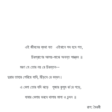
এই জীবনের ব্যথা যত এইখানে সব হবে গত,
চিরপ্রাণের আলয়-মাঝে অনন্ত সান্ত্বন ॥
মরণ যে তোর নয় রে চিরন্তন--
দুয়ার তাহার পেরিয়ে যাবি, ছিঁড়বে রে বন্ধন।
এ বেলা তোর যদি ঝড়ে পূজার কুসুম ঝ'রে পড়ে,
যাবার বেলায় ভরবে থালায় মালা ও চন্দন ॥
রাগ: ভৈরবী