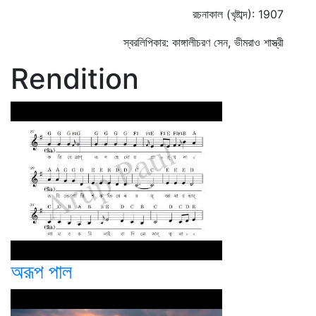
রচনাকাল (খৃষ্টাব্দ): 1907
স্বরলিপিকার: কাঙ্গালীচরণ সেন, ভীমরাও শাস্ত্রী
Rendition
অরূপ পাল