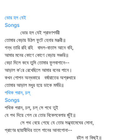
ভোর হল যেই
Songs
ভোর হল যেই শ্রাবণশর্বরী
তোমার বেড়ায় উঠল ফুটে হেনার মঞ্জরী॥
গন্ধ তারি রহি রহি বাদল-বাতাস আনে বহি,
আমার মনের কোণে কোণে বেড়ায় সঞ্চরি॥
বেড়া দিলে কবে তুমি তোমার ফুলবাগানে--
আড়াল ক'রে রেখেছিলে আমার বনের পানে।
কখন গোপন অন্ধকারে বর্ষারাতের অশ্রুধারে
তোমার আড়াল মধুর হয়ে ডাকে মর্মরি॥
পথিক পরান, চল্
Songs
পথিক পরান, চল্‌, চল্‌ সে পথে তুই
যে পথ দিয়ে গেল রে তোর বিকেলবেলার জুঁই॥
সে পথ বেয়ে গেছে যে তোর সন্ধ্যামেঘের সোনা,
প্রাণের ছায়াবীথির তলে গানের আনাগোনা--
রইল না কিছুই॥