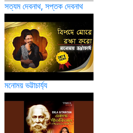
সত্যম দেবনাথ, সপ্তক দেবনাথ
মনোময় ভট্টাচার্য্য