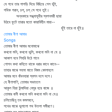
যে পথে তার পাপড়ি দিয়ে বিছিয়ে গেল ভুঁই,
পথিক পরান, চল্‌, চল্‌ সে পথে তুই।
অন্ধকারে সন্ধ্যাযূথীর স্বপনময়ী ছায়া
উঠবে ফুটে তারার মতো কায়াবিহীন মায়া--
ছুঁই তারে না ছুঁই॥
তোমার বীণা আমার
Songs
তোমার বীণা আমার মনোমাঝে
কখনো শুনি, কখনো ভুলি, কখনো শুনি না যে ॥
আকাশ যবে শিহরি উঠে গানে
গোপন কথা কহিতে থাকে ধরার কানে কানে--
তাহার মাঝে সহসা মাতে বিষম কোলাহলে
আমার মনে বাঁধনহারা স্বপন দলে দলে।
হে বীণাপাণি, তোমার সভাতলে
আকুল হিয়া উন্মাদিয়া বেসুর হয়ে বাজে ॥
তোমার বানী কখনো শুনি কখনো শুনি না যে॥
চলিতেছিনু তব কমলবনে,
পথের মাঝে ভুলালো পথ উতলা সমীরণে।