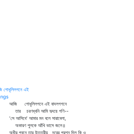
ি গোধূলিলগনে এই
ngs
ি গোধূলিলগনে এই বাদলগগনে
র চরণধ্বনি আমি হৃদয়ে গণি--
ে আসিবে' আমার মন বলে সারাবেলা,
ারণ পুলকে আঁখি ভাসে জলে॥
ীর পবনে তার উত্তরীয় দূরের পরশন দিল কি ও