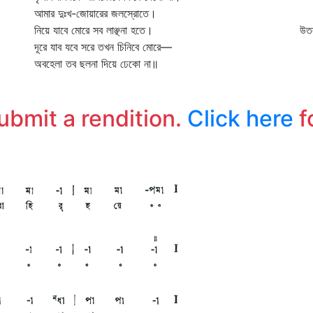
আমার দুঃখ-জোয়ারের জলস্রোতে।
রজ
নিয়ে যাবে মোরে সব লাঞ্ছনা হতে।
উত
দূরে যাব যবে সরে তখন চিনিবে মোরে—
বন
অবহেলা তব ছলনা দিয়ে ঢেকো না॥
কি
কা
'
submit a rendition.
Click here
f