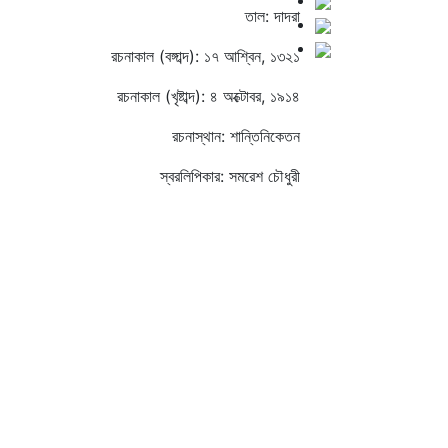
তাল: দাদরা
রচনাকাল (বঙ্গাব্দ): ১৭ আশ্বিন, ১৩২১
রচনাকাল (খৃষ্টাব্দ): ৪ অক্টোবর, ১৯১৪
রচনাস্থান: শান্তিনিকেতন
স্বরলিপিকার: সমরেশ চৌধুরী