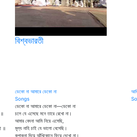
বিশ্বভারতী
ডেকো না আমারে ডেকো না
আজ
Songs
So
ডেকো না আমারে ডেকো না—ডেকো না
আজ
 ॥
চলে যে এসেছে মনে তারে রেখো না।
তা
আমার বেদনা আমি নিয়ে এসেছি,
'স
া ॥
মূল্য নাহি চাই যে ভালো বেসেছি।
অক
কৃপাকনা দিয়ে আঁখিকোনে ফিরে দেখো না।
অধ