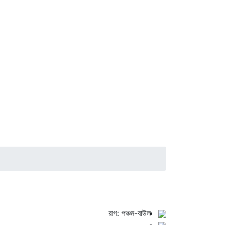
রাগ: পঞ্চম-বাউল