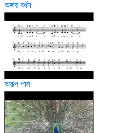
অজয় বর্ধন
অরূপ পাল