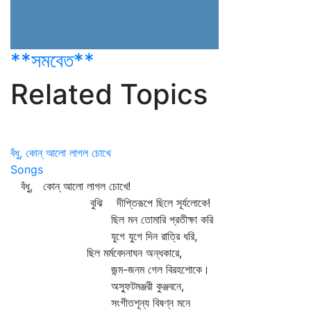
**সমবেত**
Related Topics
বঁধু, কোন্ আলো লাগল চোখে
Songs
বঁধু, কোন্‌ আলো লাগল চোখে!
বুঝি দীপ্তিরূপে ছিলে সূর্যলোকে!
ছিল মন তোমারি প্রতীক্ষা করি
যুগে যুগে দিন রাত্রি ধরি,
ছিল মর্মবেদনাঘন অন্ধকারে,
জন্ম-জনম গেল বিরহশোকে।
অস্ফুটমঞ্জরী কুঞ্জবনে,
সংগীতশূন্য বিষণ্ন মনে