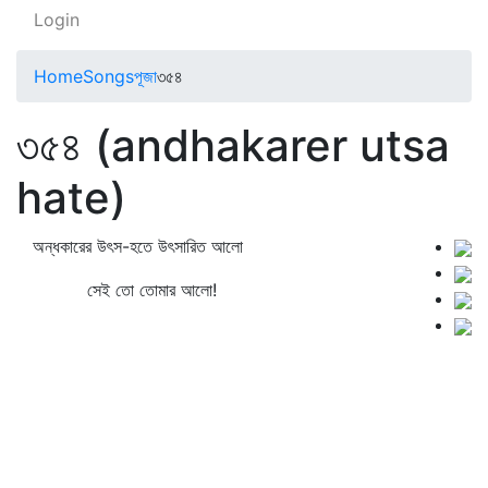
Login
Home
Songs
পূজা
৩৫৪
৩৫৪ (andhakarer utsa
hate)
অন্ধকারের উৎস-হতে উৎসারিত আলো
সেই তো তোমার আলো!