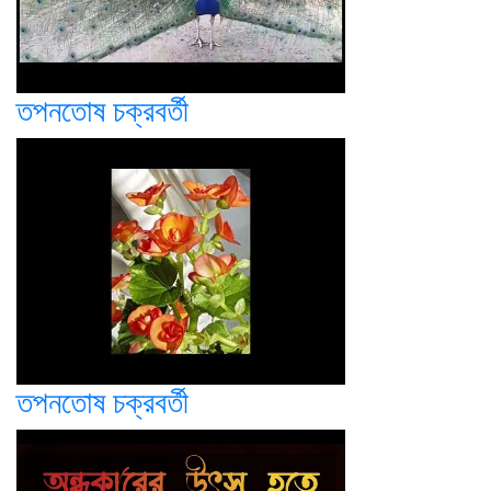
তপনতোষ চক্রবর্তী
তপনতোষ চক্রবর্তী