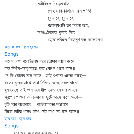
সঙ্গীরিক্ত চিরদুঃখরাতি
পোহাব কি নির্জনে শয়ন পাতি!
সুন্দর হে, সুন্দর হে,
বরমাল্যখানি তব আনো বহে,
অবগুণ্ঠনছায়া ঘুচায়ে দিয়ে
হেরো লজ্জিত স্মিতমুখ শুভ আলোকে॥
অনেক কথা বলেছিলেম
Songs
অনেক কথা বলেছিলেম কবে তোমার কানে কানে
কত নিশীথ-অন্ধকারে, কত গোপন গানে গানে॥
সে কি তোমার মনে আছে তাই শুধাতে এলেম কাছে--
রাতের বুকের মাঝে তারা মিলিয়ে আছে সকল খানে॥
ঘুম ভেঙে তাই শুনি যবে দীপ-নেভা মোর বাতায়নে
স্বপ্নে পাওয়া বাদল-হাওয়া ছুটে আসে ক্ষণে ক্ষণে--
বৃষ্টিধারার ঝরোঝরে ঝাউবাগানের মরোমরে
ভিজে মাটির গন্ধে হঠাৎ সেই কথা সব মনে আনে॥
হবে জয়, হবে জয়
Songs
হবে জয়, হবে জয়,হবে জয় রে