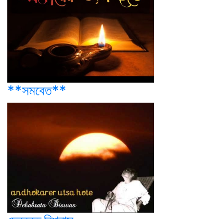
**সমবেত**