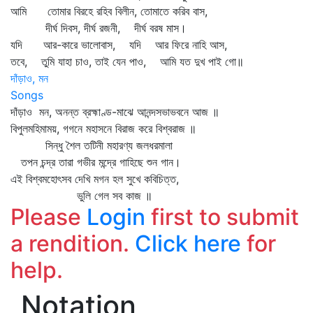
আমি তোমার বিরহে রহিব বিলীন, তোমাতে করিব বাস,
দীর্ঘ দিবস, দীর্ঘ রজনী, দীর্ঘ বরষ মাস।
যদি আর-কারে ভালোবাস, যদি আর ফিরে নাহি আস,
তবে, তুমি যাহা চাও, তাই যেন পাও, আমি যত দুখ পাই গো॥
দাঁড়াও, মন
Songs
দাঁড়াও মন, অনন্ত ব্রহ্মাণ্ড-মাঝে আনন্দসভাভবনে আজ ॥
বিপুলমহিমাময়, গগনে মহাসনে বিরাজ করে বিশ্বরাজ ॥
সিন্ধু শৈল তটিনী মহারণ্য জলধরমালা
তপন চন্দ্র তারা গভীর মন্দ্রে গাহিছে শুন গান।
এই বিশ্বমহোৎসব দেখি মগন হল সুখে কবিচিত্ত,
ভুলি গেল সব কাজ ॥
Please
Login
first to submit
a rendition.
Click here
for
help.
Notation