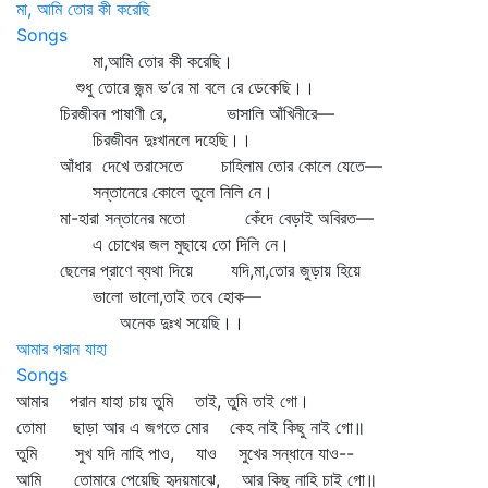
মা, আমি তোর কী করেছি
Songs
মা,আমি তোর কী করেছি।
শুধু তোরে জন্ম ভ’রে মা বলে রে ডেকেছি।।
চিরজীবন পাষাণী রে, ভাসালি আঁখিনীরে—
চিরজীবন দুঃখানলে দহেছি।।
আঁধার দেখে তরাসেতে চাহিলাম তোর কোলে যেতে—
সন্তানেরে কোলে তুলে নিলি নে।
মা-হারা সন্তানের মতো কেঁদে বেড়াই অবিরত—
এ চোখের জল মুছায়ে তো দিলি নে।
ছেলের প্রাণে ব্যথা দিয়ে যদি,মা,তোর জুড়ায় হিয়ে
ভালো ভালো,তাই তবে হোক—
অনেক দুঃখ সয়েছি।।
আমার পরান যাহা
Songs
আমার পরান যাহা চায় তুমি তাই, তুমি তাই গো।
তোমা ছাড়া আর এ জগতে মোর কেহ নাই কিছু নাই গো॥
তুমি সুখ যদি নাহি পাও, যাও সুখের সন্ধানে যাও--
আমি তোমারে পেয়েছি হৃদয়মাঝে, আর কিছু নাহি চাই গো॥