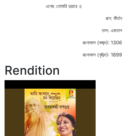
এনেছ তোমারি দুয়ারে ॥
রাগ: কীর্তন
তাল: একতাল
রচনাকাল (বঙ্গাব্দ): 1306
রচনাকাল (খৃষ্টাব্দ): 1899
Rendition