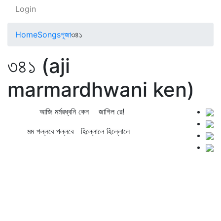
Login
Home
Songs
পূজা
৩৪১
৩৪১ (aji
marmardhwani ken)
আজি মর্মরধ্বনি কেন জাগিল রে!
মম পল্লবে পল্লবে হিল্লোলে হিল্লোলে