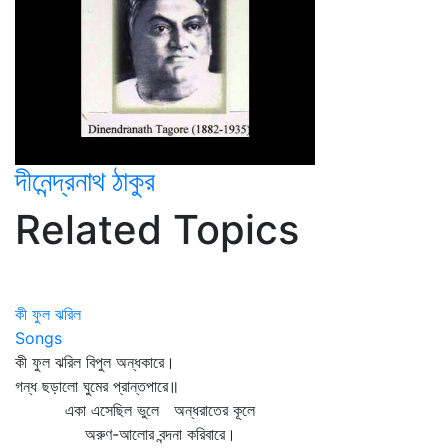
দীনেন্দ্রনাথ ঠাকুর
Related Topics
কী ফুল ঝরিল
Songs
কী ফুল ঝরিল বিপুল অন্ধকারে।
গন্ধ ছড়ালো ঘুমের প্রান্তপারে॥
একা এসেছিল ভুলে অন্ধরাতের কূলে
অরুণ-আলোর বন্দনা করিবারে।