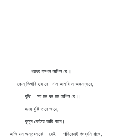
থরথর কম্পন লাগিল রে ॥
কোন্‌ ভিখারি হায় রে এল আমারি এ অঙ্গনদ্বারে,
বুঝি সব মন ধন মম লাগিল রে ॥
হৃদয় বুঝি তারে জানে,
কুসুম ফোটায় তারি গানে।
আজি মম অন্তরমাঝে সেই পথিকেরই পদধ্বনি বাজে,