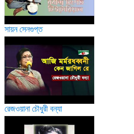
সায়ন সেনগুপ্ত
রেজওয়ানা চৌধুরী বন্যা