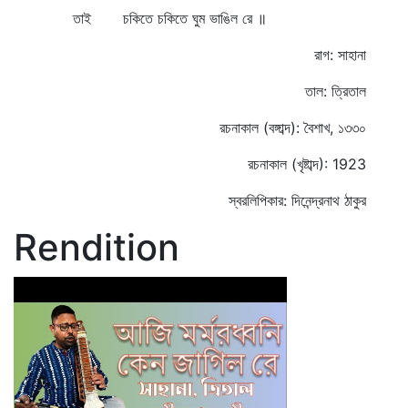
তাই চকিতে চকিতে ঘুম ভাঙিল রে ॥
রাগ: সাহানা
তাল: ত্রিতাল
রচনাকাল (বঙ্গাব্দ): বৈশাখ, ১৩৩০
রচনাকাল (খৃষ্টাব্দ): 1923
স্বরলিপিকার: দিনেন্দ্রনাথ ঠাকুর
Rendition