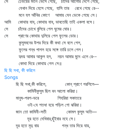
সে ঢেউয়ের মতন ভেসে গেছে, চাঁদের আলোর দেশে গেছে,
যেখান দিয়ে হেসে গেছে, হাসি তার রেখে গেছে রে--
মনে হল আঁখির কোণে আমায় যেন ডেকে গেছে সে।
আমি কোথায় যাব, কোথায় যাব, ভাবতেছি তাই একলা বসে।
সে চাঁদের চোখে বুলিয়ে গেল ঘুমের ঘোর।
সে প্রাণের কোথায় দুলিয়ে গেল ফুলের ডোর।
কুসুমবনের উপর দিয়ে কী কথা সে বলে গেল,
ফুলের গন্ধ পাগল হয়ে সঙ্গে তারি চলে গেল।
হৃদয় আমার আকুল হল, নয়ন আমার মুদে এলে রে--
কোথা দিয়ে কোথায় গেল সে॥
ছি ছি সখা, কী করিলে
Songs
ছি ছি সখা,কী করিলে, কোন্ প্রাণে পরশিলে—
কামিনীকুসুম ছিল বন আলো করিয়া।
মানুষ-পরশ-ভরে শিহরিয়া সকাতরে
ওই-যে শতধা হয়ে পড়িল গো ঝরিয়া।
জান তো কামিনী-সতী কোমল কুসুম অতি—
দূর হতে দেখিবার,ছুঁইবার নহে সে।
দূর হতে মৃদু বায় গন্ধ তার দিয়ে যায়,