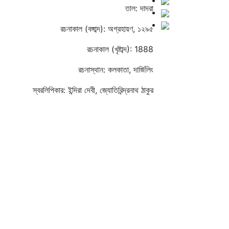
তাল: দাদরা
রচনাকাল (বঙ্গাব্দ): অগ্রহায়ণ, ১২৯৫
রচনাকাল (খৃষ্টাব্দ): 1888
রচনাস্থান: কলকাতা, দার্জিলিং
স্বরলিপিকার: ইন্দিরা দেবী, জ্যোতিরিন্দ্রনাথ ঠাকুর