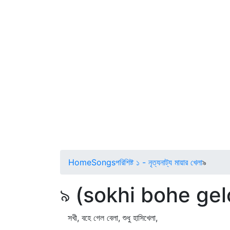
Home
Songs
পরিশিষ্ট ১ - নৃত্যনাট্য মায়ার খেলা
৯
৯ (sokhi bohe gel
সখী, বহে গেল বেলা, শুধু হাসিখেলা,