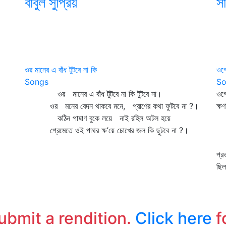
বাবুল সুপ্রিয়
স
ওর মানের এ বাঁধ টুটবে না কি
ওগ
Songs
So
ওর মানের এ বাঁধ টুটবে না কি টুটবে না।
ওগ
ওর মনের বেদন থাকবে মনে, প্রাণের কথা ফুটবে না ?।
ক্ষ
কঠিন পাষাণ বুকে লয়ে নাই রহিল অটল হয়ে
যে
প্রেমেতে ওই পাথর ক্ষ’য়ে চোখের জল কি ছুটবে না ?।
আভ
যে
প্র
ছি
দি
তু
বে
submit a rendition.
Click here
f