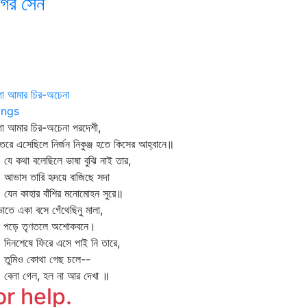
াগর সেন
ো আমার চির-অচেনা
ngs
ো আমার চির-অচেনা পরদেশী,
ণতরে এসেছিলে নির্জন নিকুঞ্জ হতে কিসের আহ্বানে॥
 কথা বলেছিলে ভাষা বুঝি নাই তার,
াস তারি হৃদয়ে বাজিছে সদা
ন কাহার বাঁশির মনোমোহন সুরে॥
ভাতে একা বসে গেঁথেছিনু মালা,
ল পড়ে তৃণতলে অশোকবনে।
নশেষে ফিরে এসে পাই নি তারে,
মিও কোথা গেছ চলে--
লা গেল, হল না আর দেখা ॥
or help.