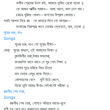
অসীম প্রেমের উৎস কই, আমারে তৃষিত রেখো নাকো ॥
কে আমার আত্মীয় স্বজন-- আজ আসে, কাল চলে যায়।
চরাচর ঘুরিছে কেবল-- জগতের বিশ্রাম কোথায়।
সবাই আপনা নিয়ে রয় কে কাহারে দিবে গো আশ্রয়--
সংসারের নিরাশ্রয় জনে তোমার স্নেহেতে, নাথ, ঢাকো ॥
সুরের গুরু, দাও
Songs
সুরের গুরু, দাও গো সুরের দীক্ষা--
মোরা সুরের কাঙাল, এই আমাদের ভিক্ষা ॥
মন্দাকিনীর ধারা,উষার শুকতারা,
কনকচাঁপা কানে কানে যে সুর পেল শিক্ষা ॥
তোমার সুরে ভরিয়ে নিয়ে চিত্ত
যাব যেথায় বেসুর বাজে নিত্য।
কোলাহলের বেগে ঘুর্ণি উঠে জেগে,
নিয়ো তুমি আমার বীণার সেইখানেই পরীক্ষা ॥
রজনীর শেষ তারা,
Songs
রজনীর শেষ তারা, গোপনে আঁধারে আধো-ঘুমে
বাণী তব রেখে যাও প্রভাতের প্রথম কুসুমে ॥