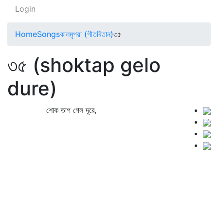
Login
Home
Songs
কালমৃগয়া (গীতবিতান)
৩৫
৩৫ (shoktap gelo
dure)
শোক তাপ গেল দূরে,