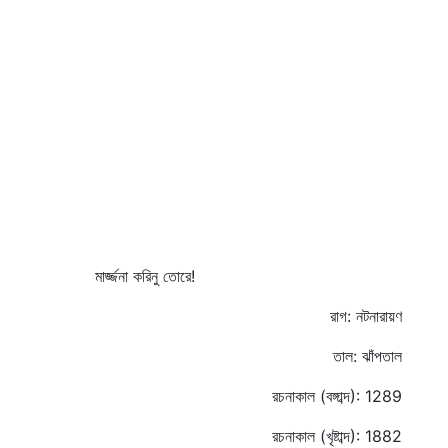
মার্জ্জনা করিনু তোরে!
রাগ: নটনারায়ণ
তাল: ঝাঁপতাল
রচনাকাল (বঙ্গাব্দ): 1289
রচনাকাল (খৃষ্টাব্দ): 1882