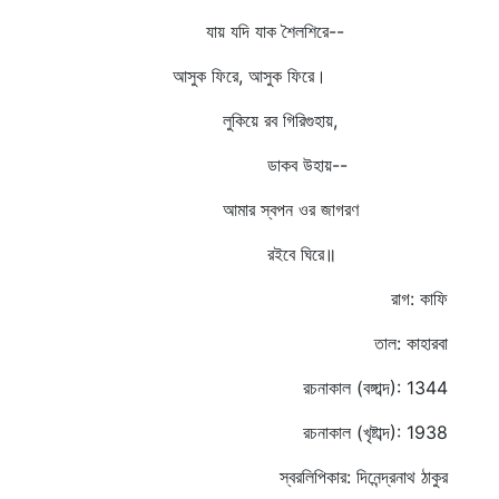
যায় যদি যাক শৈলশিরে--
আসুক ফিরে, আসুক ফিরে।
লুকিয়ে রব গিরিগুহায়,
ডাকব উহায়--
আমার স্বপন ওর জাগরণ
রইবে ঘিরে॥
রাগ: কাফি
তাল: কাহারবা
রচনাকাল (বঙ্গাব্দ): 1344
রচনাকাল (খৃষ্টাব্দ): 1938
স্বরলিপিকার: দিনেন্দ্রনাথ ঠাকুর