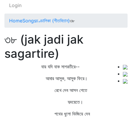
Login
Home
Songs
চণ্ডালিকা (গীতবিতান)
৩৮
৩৮ (jak jadi jak
sagartire)
যায় যদি যাক সাগরতীরে--
আবার আসুক, আসুক ফিরে।
রেখে দেব আসন পেতে
হৃদয়েতে।
পথের ধুলো ভিজিয়ে দেব