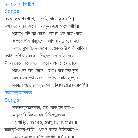
দুয়ার মোর পথপাশে
Songs
দুয়ার মোর পথপাশে, সদাই তারে খুলে রাখি।
কখন্‌ তোর রথ আসে ব্যাকুল হয়ে জাগে আঁখি॥
শ্রাবণে শুনি দূর মেঘে লাগায় গুরু গরো-গরো,
ফাগুনে শুনি বায়ুবেগে জাগায় মৃদু মরো-মরো--
আমার বুকে উঠে জেগে চমক তারি থাকি থাকি॥
সবাই দেখি যায় চলে পিছন-পানে নাহি চেয়ে
উতল রোলে কল্লোলে পথের গান গেয়ে গেয়ে।
শরৎ-মেঘ যায় ভেসে উধাও হয়ে কত দূরে
যেথায় সব পথ মেশে গোপন কোন্‌ সুরপুরে।
স্বপনে ওড়ে কোন্‌ দেশে উদাস মোর মনোপাখি॥
সকলকলুষতামসহর
Songs
সকলকলুষতামসহর, জয় হোক তব জয়--
অমৃতবারি সিঞ্চন কর' নিখিলভুবনময়--
মহাশান্তি, মহাক্ষেম, মহাপুণ্য, মহাপ্রেম ॥
জ্ঞানসূর্য-উদয়-ভাতি ধ্বংস করুক তিমিররাতি--
দুঃসহ দুঃস্বপ্ন ঘাতি অপগত কর' ভয় ॥