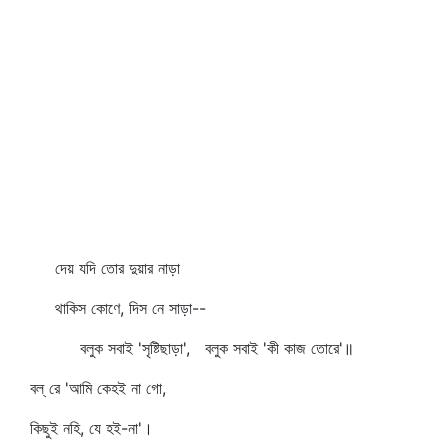
দেয় যদি তোর দুয়ার নাড়া
থাকিস কোণে, দিস নে সাড়া--
বলুক সবাই 'সৃষ্টিছাড়া', বলুক সবাই 'কী কাজ তোরে'॥
বল্‌ রে 'আমি কেহই না গো,
কিছুই নহি, যে হই-না'।