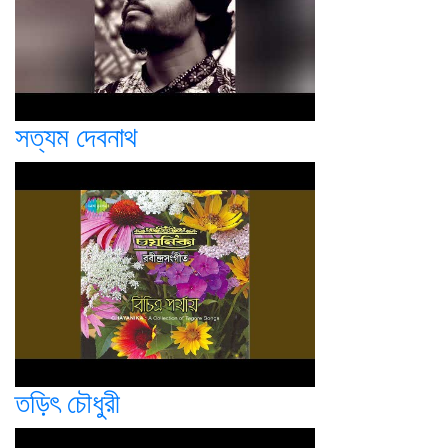
সত্যম দেবনাথ
তড়িৎ চৌধুরী