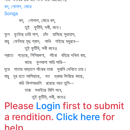
বল্, গোলাপ, মোরে
Songs
বল্‌, গোলাপ, মোরে বল্‌,
তুই ফুটিবি, সখী, কবে।
ফুল ফুটেছে চারি পাশ, চাঁদ হাসিছে সুধাহাস,
বায়ু ফেলিছে মৃদু শ্বাস, পাখি গাইছে মধুরবে--
তুই ফুটিবি, সখী কবে॥
প্রাতে পড়েছে, শিশিরকণা, সাঁঝে বহিছে দখিনা বায়,
কাছে ফুলবালা সারি সারি--
দূরে পাতার আড়ালে সাঁঝের তারা মুখানি দেখিতে চায়।
বায়ু দূর হতে আসিয়াছে, যত ভ্রমর ফিরিছে কাছে,
কচি কিশলয়গুলি রয়েছে নয়ন তুলি--
তারা শুধাইছে মিলি সবে,
তুই ফুটিবি, সখী, কবে॥
Please
Login
first to submit
a rendition.
Click here
for
help.