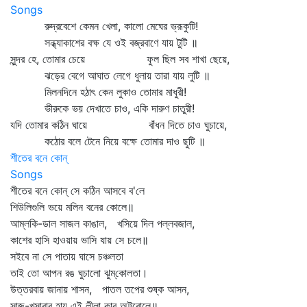
Songs
রুদ্রবেশে কেমন খেলা, কালো মেঘের ভ্রূকুটি!
সন্ধ্যাকাশের বক্ষ যে ওই বজ্রবাণে যায় টুটি ॥
সুন্দর হে, তোমার চেয়ে ফুল ছিল সব শাখা ছেয়ে,
ঝড়ের বেগে আঘাত লেগে ধুলায় তারা যায় লুটি ॥
মিলনদিনে হঠাৎ কেন লুকাও তোমার মাধুরী!
ভীরুকে ভয় দেখাতে চাও, একি দারুণ চাতুরী!
যদি তোমার কঠিন ঘায়ে বাঁধন দিতে চাও ঘুচায়ে,
কঠোর বলে টেনে নিয়ে বক্ষে তোমার দাও ছুটি ॥
শীতের বনে কোন্
Songs
শীতের বনে কোন্‌ সে কঠিন আসবে ব'লে
শিউলিগুলি ভয়ে মলিন বনের কোলে॥
আম্‌লকি-ডাল সাজল কাঙাল, খসিয়ে দিল পল্লবজাল,
কাশের হাসি হাওয়ায় ভাসি যায় সে চলে॥
সইবে না সে পাতায় ঘাসে চঞ্চলতা
তাই তো আপন রঙ ঘুচালো ঝুম্‌কোলতা।
উত্তরবায় জানায় শাসন, পাতল তপের শুষ্ক আসন,
সাজ-খসাবার হায় এই লীলা কার অট্টরোলে॥