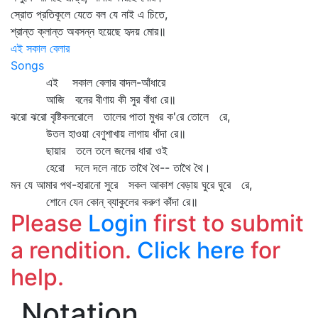
স্রোত প্রতিকূলে যেতে বল যে নাই এ চিতে,
শ্রান্ত ক্লান্ত অবসন্ন হয়েছে হৃদয় মোর॥
এই সকাল বেলার
Songs
এই সকাল বেলার বাদল-আঁধারে
আজি বনের বীণায় কী সুর বাঁধা রে॥
ঝরো ঝরো বৃষ্টিকলরোলে তালের পাতা মুখর ক'রে তোলে রে,
উতল হাওয়া বেণুশাখায় লাগায় ধাঁদা রে॥
ছায়ার তলে তলে জলের ধারা ওই
হেরো দলে দলে নাচে তাথৈ থৈ-- তাথৈ থৈ।
মন যে আমার পথ-হারানো সুরে সকল আকাশ বেড়ায় ঘুরে ঘুরে রে,
শোনে যেন কোন্‌ ব্যাকুলের করুণ কাঁদা রে॥
Please
Login
first to submit
a rendition.
Click here
for
help.
Notation