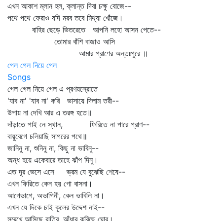
এখন আকাশ ম্লান হল, ক্লান্ত দিবা চক্ষু বোজে--
পথে পথে ফেরাও যদি মরব তবে মিথ্যা খোঁজে।
বাহির ছেড়ে ভিতরেতে আপনি লহো আসন পেতে--
তোমার বাঁশি বাজাও আসি
আমার প্রাণের অন্তঃপুরে ॥
গেল গেল নিয়ে গেল
Songs
গেল গেল নিয়ে গেল এ প্রণয়স্রোতে
'যাব না' 'যাব না' করি ভাসায়ে দিলাম তরী--
উপায় না দেখি আর এ তরঙ্গ হতে॥
দাঁড়াতে পাই নে স্থান, ফিরিতে না পারে প্রাণ--
বায়ুবেগে চলিয়াছি সাগরের পথে॥
জানিনু না, শুনিনু না, কিছু না ভাবিনু--
অন্ধ হয়ে একেবারে তাহে ঝাঁপ দিনু।
এত দূর ভেসে এসে ভ্রম যে বুঝেছি শেষে--
এখন ফিরিতে কেন হয় গো বাসনা।
আগেভাগে, অভাগিনী, কেন ভাবিলি না।
এখন যে দিকে চাই কূলের উদ্দেশ নাই--
সম্মুখে আসিছে রাত্রি, আঁধার করিছে ঘোর।