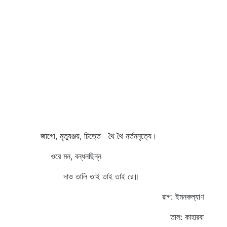
জাগো, মৃত্যুঞ্জয়, চিত্তে থৈ থৈ নর্তননৃত্যে।
ওরে মন, বন্ধনছিন্ন
দাও তালি তাই তাই তাই রে॥
রাগ: ইমনকল্যাণ
তাল: কাহারবা