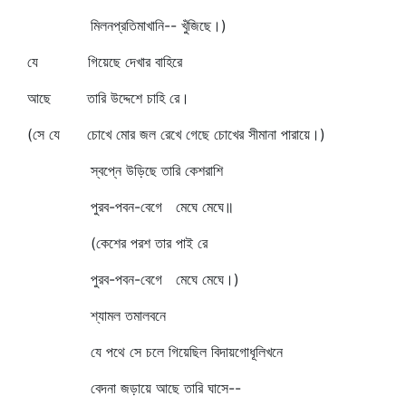
মিলনপ্রতিমাখানি-- খুঁজিছে।)
যে গিয়েছে দেখার বাহিরে
আছে তারি উদ্দেশে চাহি রে।
(সে যে চোখে মোর জল রেখে গেছে চোখের সীমানা পারায়ে।)
স্বপ্নে উড়িছে তারি কেশরাশি
পুরব-পবন-বেগে মেঘে মেঘে॥
(কেশের পরশ তার পাই রে
পুরব-পবন-বেগে মেঘে মেঘে।)
শ্যামল তমালবনে
যে পথে সে চলে গিয়েছিল বিদায়গোধূলিখনে
বেদনা জড়ায়ে আছে তারি ঘাসে--