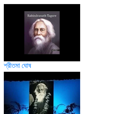
শ্রীতমা ঘোষ