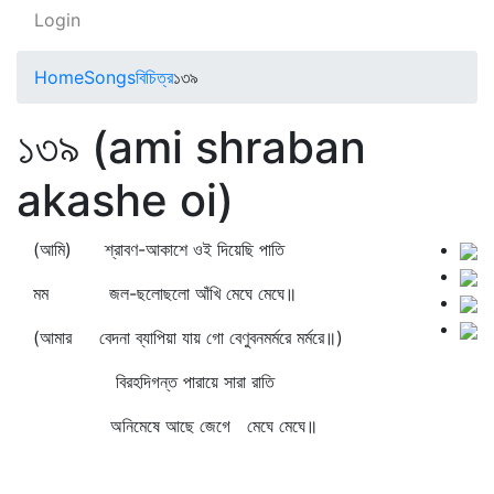
Login
Home
Songs
বিচিত্র
১৩৯
১৩৯ (ami shraban
akashe oi)
(আমি) শ্রাবণ-আকাশে ওই দিয়েছি পাতি
মম জল-ছলোছলো আঁখি মেঘে মেঘে॥
(আমার বেদনা ব্যাপিয়া যায় গো বেণুবনমর্মরে মর্মরে॥)
বিরহদিগন্ত পারায়ে সারা রাতি
অনিমেষে আছে জেগে মেঘে মেঘে॥