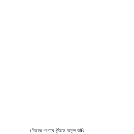
(বিরহের পরপারে খুঁজিছে আকুল আঁখি