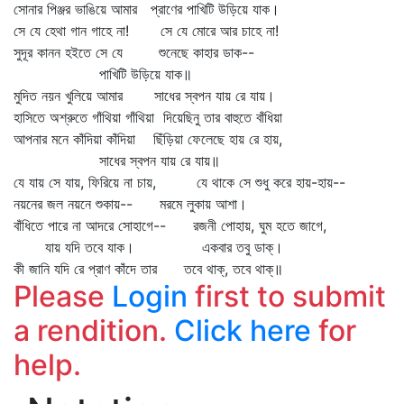
সোনার পিঞ্জর ভাঙিয়ে আমার প্রাণের পাখিটি উড়িয়ে যাক।
সে যে হেথা গান গাহে না! সে যে মোরে আর চাহে না!
সুদূর কানন হইতে সে যে শুনেছে কাহার ডাক--
পাখিটি উড়িয়ে যাক॥
মুদিত নয়ন খুলিয়ে আমার সাধের স্বপন যায় রে যায়।
হাসিতে অশ্রুতে গাঁথিয়া গাঁথিয়া দিয়েছিনু তার বাহুতে বাঁধিয়া
আপনার মনে কাঁদিয়া কাঁদিয়া ছিঁড়িয়া ফেলেছে হায় রে হায়,
সাধের স্বপন যায় রে যায়॥
যে যায় সে যায়, ফিরিয়ে না চায়, যে থাকে সে শুধু করে হায়-হায়--
নয়নের জল নয়নে শুকায়-- মরমে লুকায় আশা।
বাঁধিতে পারে না আদরে সোহাগে-- রজনী পোহায়, ঘুম হতে জাগে,
যায় যদি তবে যাক। একবার তবু ডাক্‌।
কী জানি যদি রে প্রাণ কাঁদে তার তবে থাক্‌, তবে থাক্‌॥
Please
Login
first to submit
a rendition.
Click here
for
help.