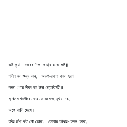
এই কুয়াশা-জয়ের দীক্ষা কাহার কাছে লই॥
মলিন হল শুভ্র বরন, অরুণ-সোনা করল হরণ,
লজ্জা পেয়ে নীরব হল উষা জ্যোতির্ময়ী॥
সুপ্তিসাগরতীরে বেয়ে সে এসেছে মুখ ঢেকে,
অঙ্গে কালি মেখে।
রবির রশ্মি কই গো তোরা, কোথায় আঁধার-ছেদন ছোরা,