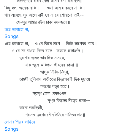
ফাগুনশেষে যাবার বেলা আমার বাণী যাব বলে॥
কিছু হল, অনেক বাকি। ক্ষমা আমায় করবে না কি।
গান এসেছে সুর আসে নাই,হল না যে শোনানো তাই--
সে-সুর আমার রইল ঢাকা নয়নজলে॥
ওরে জাগায়ো না,
Songs
ওরে জাগায়ো না, ও যে বিরাম মাগে নির্মম ভাগ্যের পায়ে।
ও যে সব চাওয়া দিতে চাহে অতলে জলাঞ্জলি॥
দুরাশার দুঃসহ ভার দিক নামায়ে,
যাক ভুলে অকিঞ্চন জীবনের বঞ্চনা ॥
আসুক নিবিড় নিদ্রা,
তামসী তুলিকায় অতীতের বিদ্রূপবাণী দিক মুছায়ে
স্মরণের পত্র হতে।
স্তব্ধ হোক বেদনগুঞ্জন
সুপ্ত বিহঙ্গের নীড়ের মতো--
আনো তমস্বিনী,
শ্রান্ত দুঃখের মৌনতিমিরে শান্তির দান॥
সোনার পিঞ্জর ভাঙিয়ে
Songs