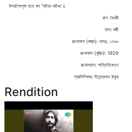
উদয়শৈলশৃঙ্গ হতে বল্‌ "মাভৈঃ মাভৈঃ'॥
রাগ: ভৈরবী
তাল: ষষ্ঠী
রচনাকাল (বঙ্গাব্দ): ভাদ্র, ১৩৩৬
রচনাকাল (খৃষ্টাব্দ): 1929
রচনাস্থান: শান্তিনিকেতন
স্বরলিপিকার: দিনেন্দ্রনাথ ঠাকুর
Rendition