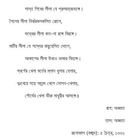
শান্ত শিবের লীলা যে প্রলয়ভ্রূভঙ্গে।
শৈলের লীলা নির্ঝরকলকলিত রোলে,
শুভ্রের লীলা কত-না রঙ্গে বিরঙ্গে।
মাটির লীলা যে শস্যের বায়ুহেলিত দোলে,
আকাশের লীলা উধাও ভাষার বিহঙ্গে।
স্বর্গের খেলা মর্তের ম্লান ধুলায় হেলায়,
দুঃখেরে লয়ে আনন্দ খেলে দোলন-খেলায়,
শৌর্যের খেলা ভীরু মাধুরীর আসঙ্গে॥
রাগ: অজ্ঞাত
তাল: অজ্ঞাত
রচনাকাল (বঙ্গাব্দ): ৫ চৈত্র, ১৩৩২