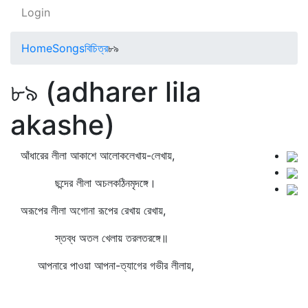
Login
Home
Songs
বিচিত্র
৮৯
৮৯ (adharer lila
akashe)
আঁধারের লীলা আকাশে আলোকলেখায়-লেখায়,
ছন্দের লীলা অচলকঠিনমৃদঙ্গে।
অরূপের লীলা অগোনা রূপের রেখায় রেখায়,
স্তব্ধ অতল খেলায় তরলতরঙ্গে॥
আপনারে পাওয়া আপনা-ত্যাগের গভীর লীলায়,