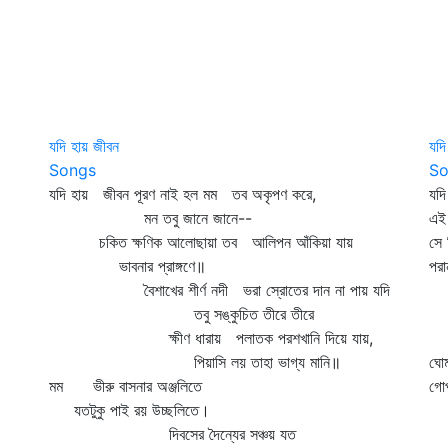
যদি হায় জীবন
যদি
Songs
So
যদি হায় জীবন পূরণ নাই হল মম তব অকৃপণ করে,
যদি
মন তবু জানে জানে--
এই 
চকিত ক্ষণিক আলোছায়া তব আলিপন আঁকিয়া যায়
সে
ভাবনার প্রাঙ্গণে॥
পরা
বৈশাখের শীর্ণ নদী ভরা স্রোতের দান না পায় যদি
জ
তবু সঙ্কুচিত তীরে তীরে
সে
ক্ষীণ ধারায় পলাতক পরশখানি দিয়ে যায়,
সে
পিয়াসি লয় তাহা ভাগ্য মানি॥
ঘোম
মম ভীরু বাসনার অঞ্জলিতে
গোপ
যতটুকু পাই রয় উচ্ছলিতে।
জ
দিবসের দৈন্যের সঞ্চয় যত