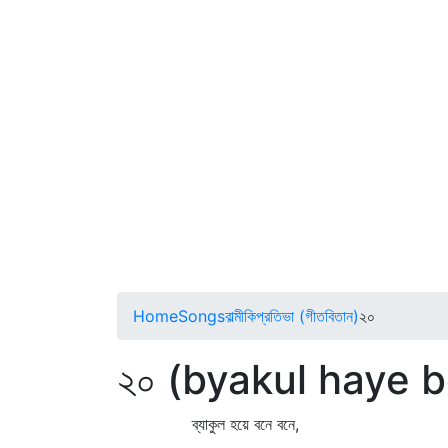
Home
Songs
বাল্মীকিপ্রতিভা (গীতবিতান)
২০
২০ (byakul haye 
ব্যাকুল হয়ে বনে বনে,