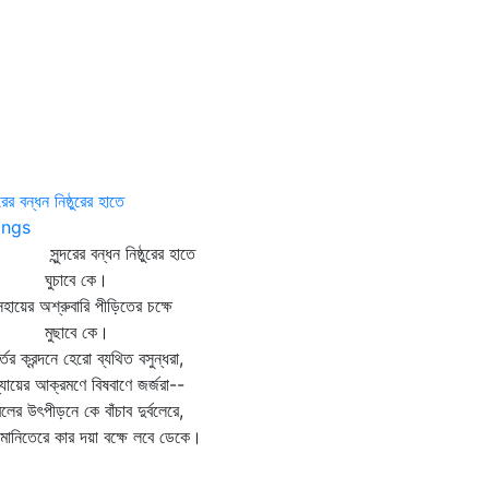
দরের বন্ধন নিষ্ঠুরের হাতে
ngs
ন্দরের বন্ধন নিষ্ঠুরের হাতে
ুচাবে কে।
সহায়ের অশ্রুবারি পীড়িতের চক্ষে
ুছাবে কে।
তের ক্রন্দনে হেরো ব্যথিত বসুন্ধরা,
যায়ের আক্রমণে বিষবাণে জর্জরা--
বলের উৎপীড়নে কে বাঁচাব দুর্বলেরে,
ানিতেরে কার দয়া বক্ষে লবে ডেকে।