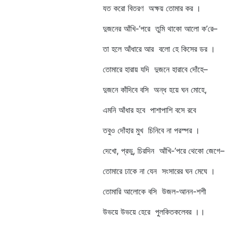
যত করো বিতরণ অক্ষয় তোমার কর ।
দুজনের আঁখি-’পরে তুমি থাকো আলো ক’রে–
তা হলে আঁধারে আর বলো হে কিসের ডর ।
তোমারে হারায় যদি দুজনে হারাবে দোঁহে–
দুজনে কাঁদিবে বসি অন্ধ হয়ে ঘন মোহে,
এমনি আঁধার হবে পাশাপাশি বসে রবে
তবুও দোঁহার মুখ চিনিবে না পরস্পর ।
দেখো, প্রভু, চিরদিন আঁখি-’পরে থেকো জেগে–
তোমারে ঢাকে না যেন সংসারের ঘন মেঘে ।
তোমারি আলোকে বসি উজল-আনন-শশী
উভয়ে উভয়ে হেরে পুলকিতকলেবর ।।