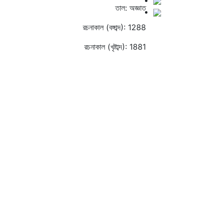
তাল: অজ্ঞাত
রচনাকাল (বঙ্গাব্দ): 1288
রচনাকাল (খৃষ্টাব্দ): 1881