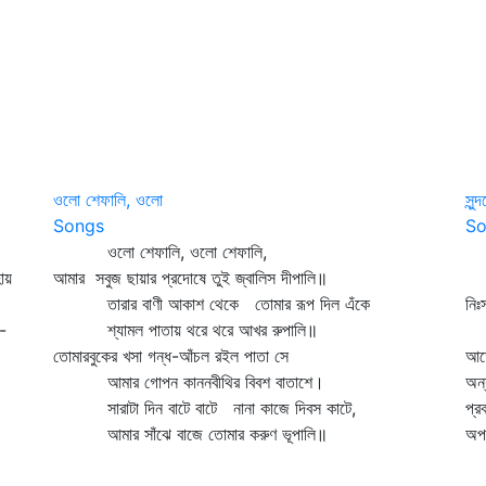
ওলো শেফালি, ওলো
সুন্
Songs
So
ওলো শেফালি, ওলো শেফালি,
সু
ায়
আমার সবুজ ছায়ার প্রদোষে তুই জ্বালিস দীপালি॥
ঘ
তারার বাণী আকাশ থেকে তোমার রূপ দিল এঁকে
নিঃ
-
শ্যামল পাতায় থরে থরে আখর রুপালি॥
ম
তোমারবুকের খসা গন্ধ-আঁচল রইল পাতা সে
আর্
আমার গোপন কাননবীথির বিবশ বাতাশে।
অন্
সারাটা দিন বাটে বাটে নানা কাজে দিবস কাটে,
প্র
আমার সাঁঝে বাজে তোমার করুণ ভূপালি॥
অপম