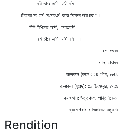
নমি তাঁরে আমি– নমি নমি ।
জীবনের সব কর্ম সংসারধর্ম করো নিবেদন তাঁর চরণে ।
যিনি নিখিলের সাক্ষী, অন্তর্যামী
নমি তাঁরে আমি– নমি নমি ।।
রাগ: ভৈরবী
তাল: কাহারবা
রচনাকাল (বঙ্গাব্দ): ১৪ পৌষ, ১৩৪৬
রচনাকাল (খৃষ্টাব্দ): ৩০ ডিসেম্বর, ১৯৩৯
রচনাস্থান: উত্তরায়ণ, শান্তিনিকেতন
স্বরলিপিকার: শৈলজারঞ্জন মজুমদার
Rendition