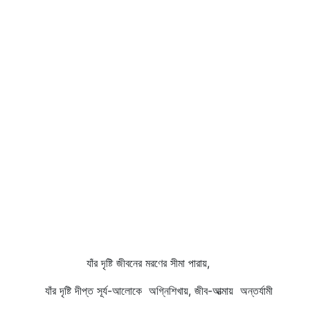
যাঁর দৃষ্টি জীবনের মরণের সীমা পারায়,
যাঁর দৃষ্টি দীপ্ত সূর্য-আলোকে অগ্নিশিখায়, জীব-আত্মায় অন্তর্যামী